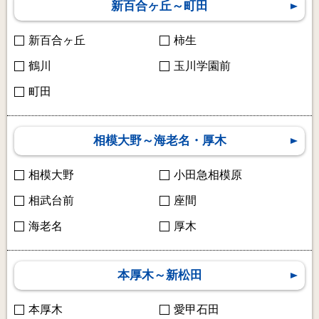
新百合ヶ丘～町田
新百合ヶ丘
柿生
鶴川
玉川学園前
町田
相模大野～海老名・厚木
相模大野
小田急相模原
相武台前
座間
海老名
厚木
本厚木～新松田
本厚木
愛甲石田