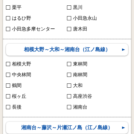
栗平
黒川
はるひ野
小田急永山
小田急多摩
センター
唐木田
相模大野～大和～湘南台（江ノ島線）
相模大野
東林間
中央林間
南林間
鶴間
大和
桜ヶ丘
高座渋谷
長後
湘南台
湘南台～藤沢～片瀬江ノ島（江ノ島線）