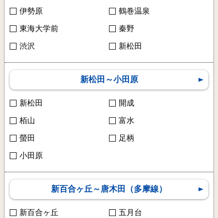
伊勢原
鶴巻温泉
東海大学前
秦野
渋沢
新松田
新松田～小田原
新松田
開成
栢山
富水
螢田
足柄
小田原
新百合ヶ丘～唐木田（多摩線）
新百合ヶ丘
五月台