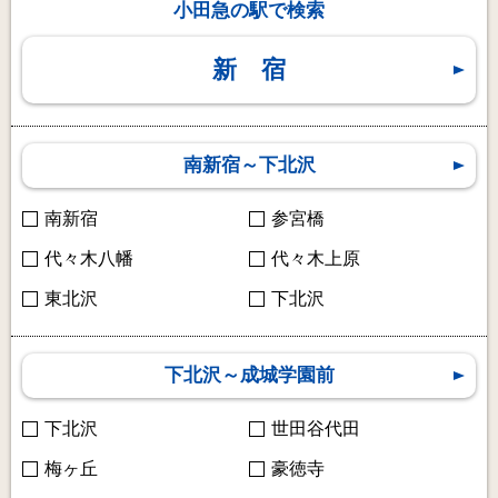
小田急の駅で検索
新宿
南新宿～下北沢
南新宿
参宮橋
代々木八幡
代々木上原
東北沢
下北沢
下北沢～成城学園前
下北沢
世田谷代田
梅ヶ丘
豪徳寺