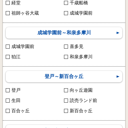
経堂
千歳船橋
祖師ヶ谷大蔵
成城学園前
成城学園前～和泉多摩川
成城学園前
喜多見
狛江
和泉多摩川
登戸～新百合ヶ丘
登戸
向ヶ丘遊園
生田
読売ランド前
百合ヶ丘
新百合ヶ丘