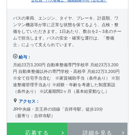
正社員 バス整備士 職務経験不問（正社員）
バスの車両、エンジン、タイヤ、ブレーキ、計器類、ワ
ンマン機器等が常に正常な状態を保てるよう、点検・整
備をしていただきます。1日あたり、数台を2～3名のチー
ムで担当します。バスの安全・確実な運行は、「整備
士」によって支えられています。
給与：
月給23万3,200円 自動車整備専門学校卒 月給23万3,200
円 自動車整備以外の専門学校・高校卒 月給22万3,200円
※全て住宅手当含む ※家賃補助手当（条件あり） ※別
途整備管理手当あり ※経験・年齢を考慮した制度新設
（条件あり） ※試雇期間2ヶ月（基本給変動なし）
アクセス：
JR中央線・京王井の頭線「吉祥寺駅」徒歩10分
（最寄り：吉祥寺駅）
応募する
詳細を見る