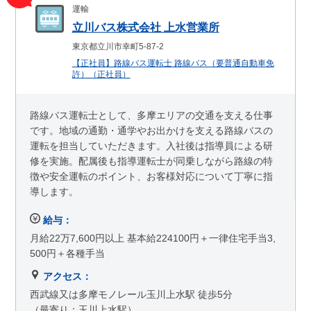
運輸
立川バス株式会社 上水営業所
東京都立川市幸町5-87-2
【正社員】路線バス運転士 路線バス（要普通自動車免
許）（正社員）
路線バス運転士として、多摩エリアの交通を支える仕事
です。地域の通勤・通学やお出かけを支える路線バスの
運転を担当していただきます。入社後は指導員による研
修を実施。配属後も指導運転士が同乗しながら路線の特
徴や安全運転のポイント、お客様対応について丁寧に指
導します。
給与：
月給22万7,600円以上 基本給224100円＋一律住宅手当3,
500円＋各種手当
アクセス：
西武線又は多摩モノレール玉川上水駅 徒歩5分
（最寄り：玉川上水駅）