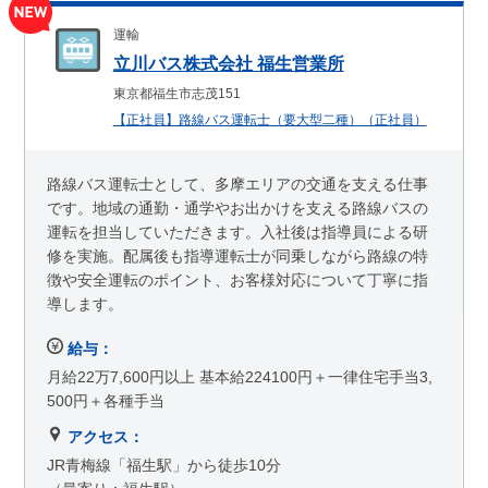
運輸
立川バス株式会社 福生営業所
東京都福生市志茂151
【正社員】路線バス運転士（要大型二種）（正社員）
路線バス運転士として、多摩エリアの交通を支える仕事
です。地域の通勤・通学やお出かけを支える路線バスの
運転を担当していただきます。入社後は指導員による研
修を実施。配属後も指導運転士が同乗しながら路線の特
徴や安全運転のポイント、お客様対応について丁寧に指
導します。
給与：
月給22万7,600円以上 基本給224100円＋一律住宅手当3,
500円＋各種手当
アクセス：
JR青梅線「福生駅」から徒歩10分