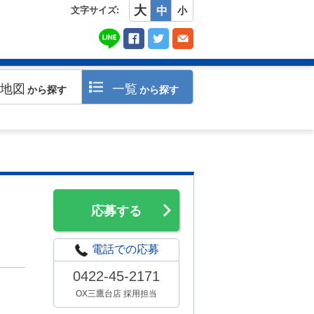
大
文字サイズ:
中
小
地図
一覧
から探す
から探す
応募する
電話での応募
0422-45-2171
OX三鷹台店 採用担当