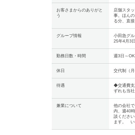
お客さまからのありがと
店舗スタッ
う
事。ほんの
る分、直接
グループ情報
小田急グル
25年4月3
勤務日数・時間
週3日～O
休日
交代制（月
待遇
◆交通費支
ずれも当社
兼業について
他の会社で
内、週40
談ください
ます。 い