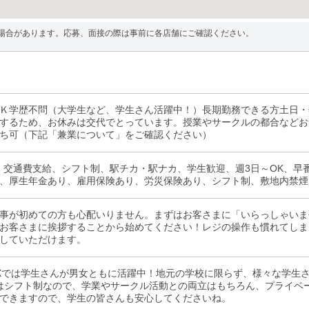
場合があります。応募、面接の際は事前に各店舗にご確認ください。
Ｋ学歴不問（大学生など、学生さん活躍中！）長期勤務できる方土日・
するため、お休みは交代でとっています。授業やサークルの都合などお
ち可（下記「兼業について」をご確認ください）
、交通費支給、シフト制、駅チカ・駅ナカ、学生歓迎、週3日～OK、早番
、厚生年金あり、雇用保険あり、労災保険あり、シフト制、敷地内禁煙
事が初めての方も心配いりません。まずはお客さまに「いらっしゃいま
お客さまに挨拶することから始めてください！レジの操作も慣れてしま
していただけます。
u OXでは学生さんが男女ともに活躍中！地元の学校に限らず、様々な学
はシフト制なので、学業やサークル活動との両立はもちろん、プライベ
できますので、学生の皆さんも安心してくださいね。