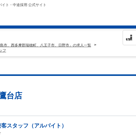
バイト・中途採用 公式サイト
島市、西多摩郡瑞穂町、八王子市、日野市」の求人一覧
タッフ
 三鷹台店
接客スタッフ（アルバイト）
夜