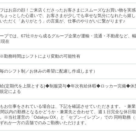
フはお店の顔！ご来店くださったお客さまにスムーズなお買い物を実感
ちょっとした心遣いで、お客さまが少しでも幸せな気分になれたら嬉し
いただく「ありがとう」の言葉が、仕事のやりがいに繋がります♪
ープでは、67社※から成るグループ企業が運輸・流通・不動産など、幅
日現在
K※勤務時間はシフトにより変動の可能性有
毎のシフト制／お休みの希望に配慮し作成します）
給(定期代を上限とする)◆制服貸与◆年次有給休暇◆ロッカー完備◆休
規定による
もお仕事をされている場合は、下記を確認させていただきます。・兼業
時間以内の勤務となるかどうか・兼業先と合わせて、週１日完全な休日
。※当社運営の「Odakyu OX」と「セブン-イレブン」での 同時勤務
ずれか一方の店舗でのみご勤務いただけます。