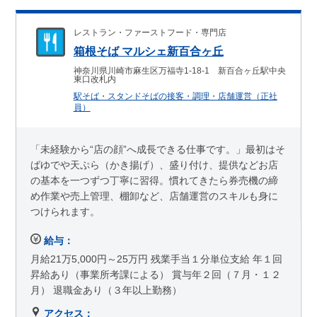
レストラン・ファーストフード・専門店
箱根そば マルシェ新百合ヶ丘
神奈川県川崎市麻生区万福寺1-18-1 新百合ヶ丘駅中央
東口改札内
駅そば・スタンドそばの接客・調理・店舗運営（正社
員）
「未経験から“店の顔”へ成長できる仕事です。」最初はそ
ばゆでや天ぷら（かき揚げ）、盛り付け、提供などお店
の基本を一つずつ丁寧に習得。慣れてきたら券売機の締
め作業や売上管理、棚卸など、店舗運営のスキルも身に
つけられます。
給与：
月給21万5,000円～25万円 残業手当１分単位支給 年１回
昇給あり（事業所考課による） 賞与年２回（７月・１２
月） 退職金あり（３年以上勤務）
アクセス：