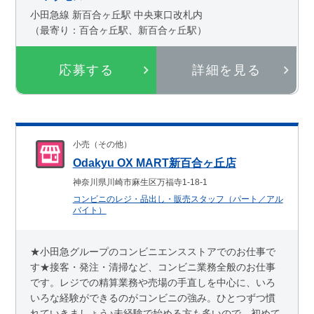
小田急線 新百合ヶ丘駅 中央東口改札内
（最寄り：百合ヶ丘駅、新百合ヶ丘駅）
応募する
詳細を見る
小売（その他）
Odakyu OX MART新百合ヶ丘店
神奈川県川崎市麻生区万福寺1-18-1
コンビニのレジ・品出し・販売スタッフ（パート／アル
バイト）
★小田急グループのコンビニエンスストアでのお仕事で
す★接客・発注・清掃など、コンビニ業務全般のお仕事
です。レジでの精算業務や売場の手直しを中心に、いろ
いろな経験ができるのがコンビニの強み。ひとつずつ慣
れていきましょう♪未経験で始める方も多いので、初めて