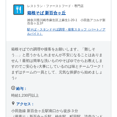
レストラン・ファーストフード・専門店
箱根そば 新百合ヶ丘
神奈川県川崎市麻生区上麻生1-20-1 小田急アコルデ新
百合ヶ丘1F
駅そば・スタンドそば調理・接客スタッフ（パート／ア
ルバイト）
箱根そばでの調理や接客をお願いします。「難しそ
う…」と思うかもしれませんが不安になることはありま
せん！最初は簡単な洗いものやそばゆでからお教えしま
すのでご安心を♪大事にしているのは味とチームワーク！
まずはチームの一員として、元気な挨拶から始めましょ
う♪
給与：
時給1,230円以上
アクセス：
小田急線 新百合ヶ丘駅南口から徒歩３分
（最寄り：新百合ヶ丘駅、柿生駅、町田駅、読売ランド