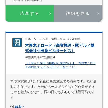
応募する
詳細を見る
ビルメンテナンス・清掃・警備・設備管理
本厚木ミロード（商業施設・駅ビル／株
式会社小田急ビルサービス）
神奈川県厚木市泉町1-1
【７時～１６時（実働7ｈ/休憩2ｈ）】 本厚木ミロー
ド清掃スタッフ（パート／アルバイト）
本厚木駅徒歩1分！駅直結商業施設での清掃です。軽い運
動にもなります。自分のペースでもくもくと作業ができ
るのも魅力のひとつ。雨の日でも安心して通勤可能です
☆
給与：