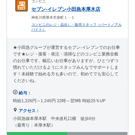
コンビニ
セブン-イレブン小田急本厚木店
神奈川県厚木市泉町１－１
コンビニのレジ・品出し・販売スタッフ（パート／アル
バイト）
★小田急グループが運営するセブン-イレブンでのお仕事
です★レジ・接客・発注・清掃などのコンビニ業務全般
のお仕事です。幅広いお仕事がありますが、ひとつずつ
慣れていただけるようにスタッフみんなでサポートしま
す！未経験で始める方も多いので、初めてでも安心して
くださいね。
給与：
時給1,226円～1,245円 22時～翌9時 時給25％UP
アクセス：
小田急線本厚木駅 中央改札口横 徒歩0分
（最寄り：本厚木駅）