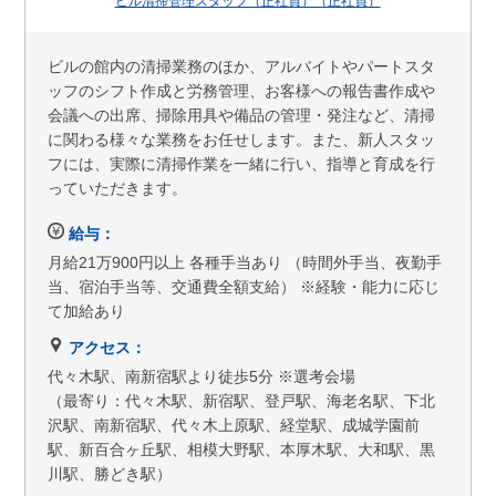
ビル清掃管理スタッフ（正社員）（正社員）
ビルの館内の清掃業務のほか、アルバイトやパートスタ
ッフのシフト作成と労務管理、お客様への報告書作成や
会議への出席、掃除用具や備品の管理・発注など、清掃
に関わる様々な業務をお任せします。また、新人スタッ
フには、実際に清掃作業を一緒に行い、指導と育成を行
っていただきます。
給与：
月給21万900円以上 各種手当あり （時間外手当、夜勤手
当、宿泊手当等、交通費全額支給） ※経験・能力に応じ
て加給あり
アクセス：
代々木駅、南新宿駅より徒歩5分 ※選考会場
（最寄り：代々木駅、新宿駅、登戸駅、海老名駅、下北
沢駅、南新宿駅、代々木上原駅、経堂駅、成城学園前
駅、新百合ヶ丘駅、相模大野駅、本厚木駅、大和駅、黒
川駅、勝どき駅）