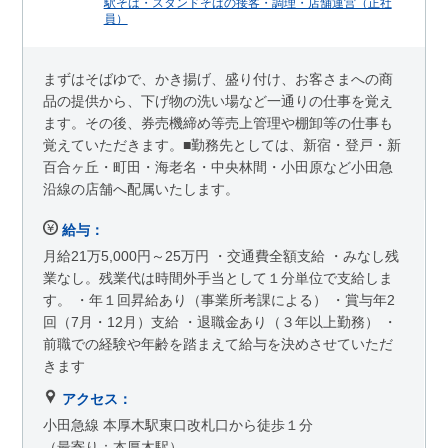
駅そば・スタンドそばの接客・調理・店舗運営（正社
員）
まずはそばゆで、かき揚げ、盛り付け、お客さまへの商
品の提供から、下げ物の洗い場など一通りの仕事を覚え
ます。その後、券売機締め等売上管理や棚卸等の仕事も
覚えていただきます。■勤務先としては、新宿・登戸・新
百合ヶ丘・町田・海老名・中央林間・小田原など小田急
沿線の店舗へ配属いたします。
給与：
月給21万5,000円～25万円 ・交通費全額支給 ・みなし残
業なし。残業代は時間外手当として１分単位で支給しま
す。 ・年１回昇給あり（事業所考課による） ・賞与年2
回（7月・12月）支給 ・退職金あり（３年以上勤務） ・
前職での経験や年齢を踏まえて給与を決めさせていただ
きます
アクセス：
小田急線 本厚木駅東口改札口から徒歩１分
（最寄り：本厚木駅）