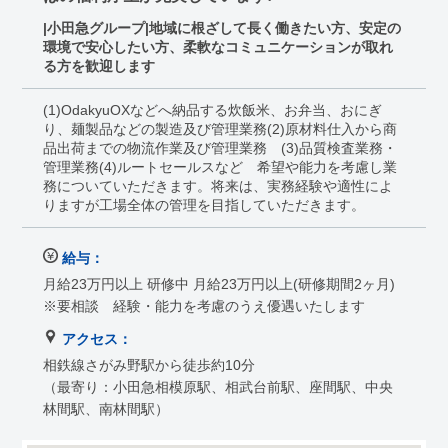
|小田急グループ|地域に根ざして長く働きたい方、安定の
環境で安心したい方、柔軟なコミュニケーションが取れ
る方を歓迎します
(1)OdakyuOXなどへ納品する炊飯米、お弁当、おにぎ
り、麺製品などの製造及び管理業務(2)原材料仕入から商
品出荷までの物流作業及び管理業務 (3)品質検査業務・
管理業務(4)ルートセールスなど 希望や能力を考慮し業
務についていただきます。将来は、実務経験や適性によ
りますが工場全体の管理を目指していただきます。
給与：
月給23万円以上 研修中 月給23万円以上(研修期間2ヶ月)
※要相談 経験・能力を考慮のうえ優遇いたします
アクセス：
相鉄線さがみ野駅から徒歩約10分
（最寄り：小田急相模原駅、相武台前駅、座間駅、中央
林間駅、南林間駅）