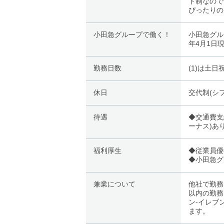
ト制なので
ぴったりの
小田急グループで働く！
小田急グル
年4月1日
勤務日数
(1)は土日
休日
交代制(シ
待遇
◆交通費支
ーナス)あ
福利厚生
◆従業員優
◆小田急グ
兼業について
他社で勤務
以内の勤務
ン-イレブ
ます。