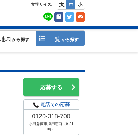
大
文字サイズ:
中
小
地図
一覧
から探す
から探す
応募する
電話での応募
0120-318-700
小田急商事採用窓口（9-21
時）