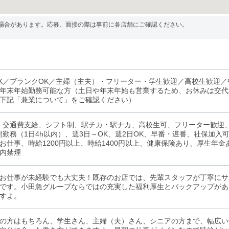
場合があります。応募、面接の際は事前に各店舗にご確認ください。
K／ブランクOK／主婦（主夫）・フリーター・学生歓迎／高校生歓迎
年末年始勤務可能な方（土日や年末年始も営業するため、お休みは交代
下記「兼業について」をご確認ください）
、交通費支給、シフト制、駅チカ・駅ナカ、高校生可、フリーター歓迎
間勤務（1日4h以内）、週3日～OK、週2日OK、早番・遅番、社保加
お仕事、時給1200円以上、時給1400円以上、健康保険あり、厚生年
内禁煙
お仕事が未経験でも大丈夫！既存のお店では、先輩スタッフが丁寧にサ
です。小田急グループならではの充実した福利厚生とバックアップがあ
すよ。
の方はもちろん、学生さん、主婦（夫）さん、シニアの方まで、幅広い