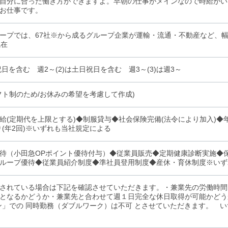
自分に合った働き方ができますよ。早朝の仕事がメインなので時給がい
お仕事です。
ープでは、67社※から成るグループ企業が運輸・流通・不動産など、幅
現在
祝日を含む 週2～(2)は土日祝日を含む 週3～(3)は週3～
フト制のため/お休みの希望を考慮して作成)
給(定期代を上限とする)◆制服貸与◆社会保険完備(法令により加入)◆年
り(年2回)※いずれも当社規定による
待（小田急OPポイント優待付与）◆従業員販売◆定期健康診断実施◆
ループ優待◆従業員紹介制度◆準社員登用制度◆産休・育休制度※いず
されている場合は下記を確認させていただきます。・兼業先の労働時間
となるかどうか・兼業先と合わせて週１日完全な休日取得が可能かどうか※
ン」での 同時勤務（ダブルワーク）は不可 とさせていただきます。 