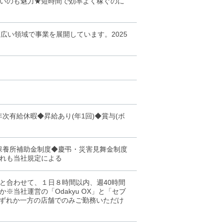
いのも魅力★短時間で効率よく稼ぐのに
広い領域で事業を展開しています。2025
次有給休暇◆昇給あり(年1回)◆賞与(ボ
保養所補助金制度◆慶弔・災害見舞金制度
れも当社規定による
と合わせて、１日８時間以内、週40時間
当社運営の「Odakyu OX」と「セブ
いずれか一方の店舗でのみご勤務いただけ