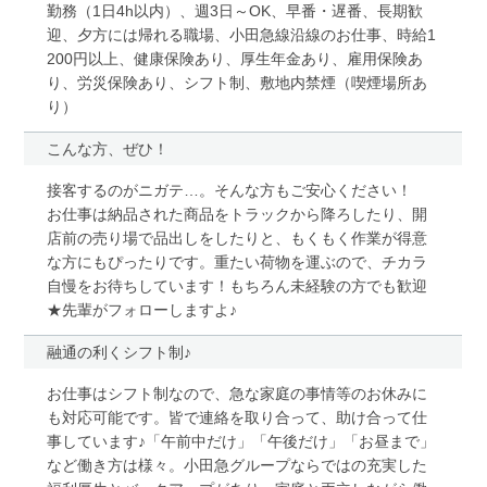
勤務（1日4h以内）、週3日～OK、早番・遅番、長期歓
迎、夕方には帰れる職場、小田急線沿線のお仕事、時給1
200円以上、健康保険あり、厚生年金あり、雇用保険あ
り、労災保険あり、シフト制、敷地内禁煙（喫煙場所あ
り）
こんな方、ぜひ！
接客するのがニガテ…。そんな方もご安心ください！
お仕事は納品された商品をトラックから降ろしたり、開
店前の売り場で品出しをしたりと、もくもく作業が得意
な方にもぴったりです。重たい荷物を運ぶので、チカラ
自慢をお待ちしています！もちろん未経験の方でも歓迎
★先輩がフォローしますよ♪
融通の利くシフト制♪
お仕事はシフト制なので、急な家庭の事情等のお休みに
も対応可能です。皆で連絡を取り合って、助け合って仕
事しています♪「午前中だけ」「午後だけ」「お昼まで」
など働き方は様々。小田急グループならではの充実した