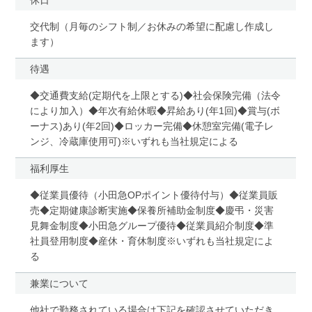
交代制（月毎のシフト制／お休みの希望に配慮し作成し
ます）
待遇
◆交通費支給(定期代を上限とする)◆社会保険完備（法令
により加入）◆年次有給休暇◆昇給あり(年1回)◆賞与(ボ
ーナス)あり(年2回)◆ロッカー完備◆休憩室完備(電子レ
ンジ、冷蔵庫使用可)※いずれも当社規定による
福利厚生
◆従業員優待（小田急OPポイント優待付与）◆従業員販
売◆定期健康診断実施◆保養所補助金制度◆慶弔・災害
見舞金制度◆小田急グループ優待◆従業員紹介制度◆準
社員登用制度◆産休・育休制度※いずれも当社規定によ
る
兼業について
他社で勤務されている場合は下記を確認させていただき