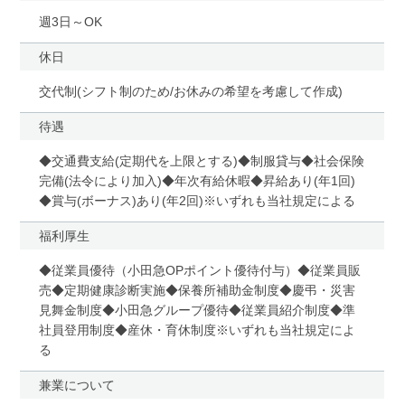
週3日～OK
休日
交代制(シフト制のため/お休みの希望を考慮して作成)
待遇
◆交通費支給(定期代を上限とする)◆制服貸与◆社会保険
完備(法令により加入)◆年次有給休暇◆昇給あり(年1回)
◆賞与(ボーナス)あり(年2回)※いずれも当社規定による
福利厚生
◆従業員優待（小田急OPポイント優待付与）◆従業員販
売◆定期健康診断実施◆保養所補助金制度◆慶弔・災害
見舞金制度◆小田急グループ優待◆従業員紹介制度◆準
社員登用制度◆産休・育休制度※いずれも当社規定によ
る
兼業について