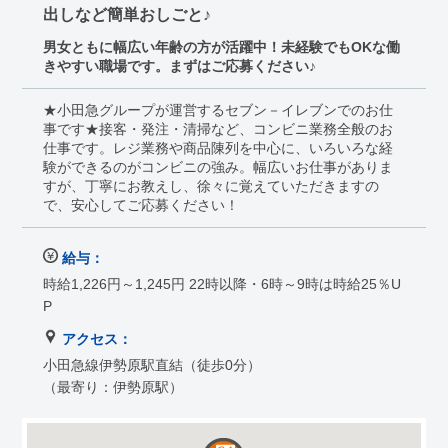
出しなど簡単おしごと♪
男女ともに幅広い年齢の方が活躍中！未経験でもOKな働
きやすい職場です。まずはご応募ください♪
★小田急グループが運営するセブン－イレブンでのお仕
事です★接客・発注・清掃など、コンビニ業務全般のお
仕事です。レジ業務や商品陳列を中心に、いろいろな経
験ができるのがコンビニの強み。幅広いお仕事がありま
すが、丁寧にお教えし、徐々に覚えていただきますの
で、安心してご応募ください！
給与：
時給1,226円～1,245円 22時以降・6時～9時は時給25％U
P
アクセス：
小田急線伊勢原駅直結（徒歩0分）
（最寄り：伊勢原駅）