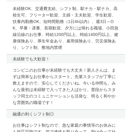
未経験OK、交通費支給、シフト制、駅チカ・駅ナカ、高
校生可、フリーター歓迎、主婦・主夫歓迎、学生歓迎、
扶養内勤務OK、短時間勤務（1日4h以内）、週3日～O
K、早番・遅番、長期歓迎、夕方には帰れる職場、小田急
線沿線のお仕事、時給1200円以上、時給1400円以上、健
康保険あり、厚生年金あり、雇用保険あり、労災保険あ
り、シフト制、敷地内禁煙
未経験でも大歓迎！
コンビニのお仕事が未経験でも大丈夫！新人さんは、ま
ずは簡単なお仕事からスタート。先輩スタッフが丁寧に
教えますので、安心してくださいね。今いる仲間も、み
んな最初は未経験で入ってきた人ばかり。普段からスタ
ッフ同士のコミュニケーションも活発な、明るく和やか
な雰囲気の職場です！
融通の利くシフト制◎
お仕事はシフト制なので、急な家庭の事情等のお休みに
も対応可能です。皆で連絡を取り合って、助け合って仕