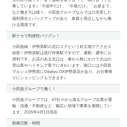
事しています♪「午前中だけ」「午後だけ」「お昼まで」
など働き方は様々。小田急グループならではの充実した
福利厚生とバックアップがあり、家庭と両立しながら働
ける環境です。
駅ナカで利便性バツグン！
小田急線・伊勢原駅の北口スグという好立地でアクセス
抜群！伊勢原駅は急行停車駅ですので、通勤・通学にも
便利です。お店のある北口は、春から秋にかけて大山の
登山客やハイキング客でにぎわいます。南口には小田急
マルシェ伊勢原にOdakyu OX伊勢原店があり、お仕事帰
りにショッピングもできます♪
小田急グループで働く！
小田急グループでは、67社※から成るグループ企業が運
輸・流通・不動産など、幅広い領域で事業を展開してい
ます。2025年4月1日現在
勤務日数・時間