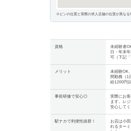
※ピンの位置と実際の求人店舗の位置が異なる
資格
未経験者O
日・年末年
可（下記「
メリット
未経験OK
間勤務（1
給1200
事前研修で安心◎
実際にお客
ます。レジ
安心してく
駅ナカで利便性抜群！
お店は小田
れるターミ