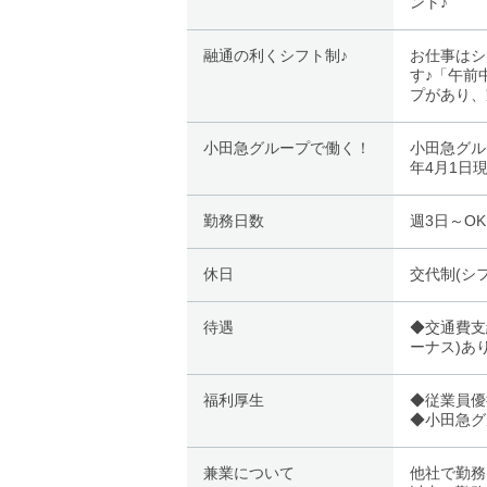
ント♪
融通の利くシフト制♪
お仕事はシ
す♪「午前
プがあり、
小田急グループで働く！
小田急グル
年4月1日
勤務日数
週3日～OK
休日
交代制(シ
待遇
◆交通費支
ーナス)あ
福利厚生
◆従業員優
◆小田急グ
兼業について
他社で勤務