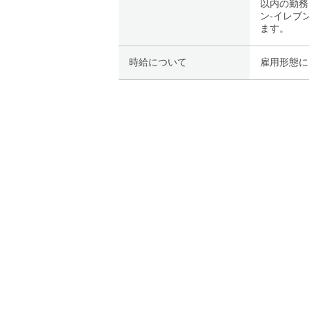
以内の勤務
ン-イレブ
ます。
時給について
雇用形態に