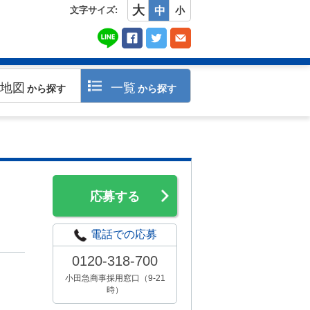
大
文字サイズ:
中
小
地図
一覧
から探す
から探す
応募する
電話での応募
0120-318-700
小田急商事採用窓口（9-21
時）