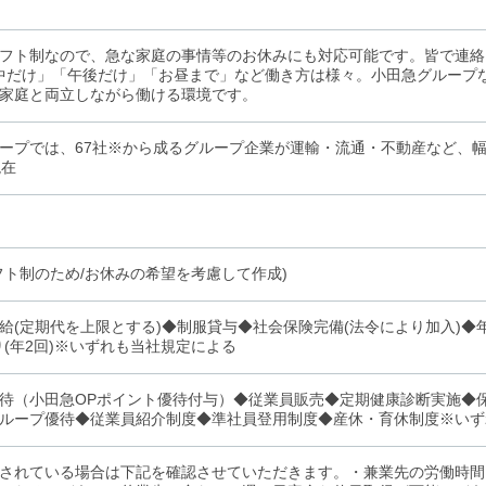
フト制なので、急な家庭の事情等のお休みにも対応可能です。皆で連絡
中だけ」「午後だけ」「お昼まで」など働き方は様々。小田急グループ
家庭と両立しながら働ける環境です。
ープでは、67社※から成るグループ企業が運輸・流通・不動産など、幅
現在
フト制のため/お休みの希望を考慮して作成)
給(定期代を上限とする)◆制服貸与◆社会保険完備(法令により加入)◆年
り(年2回)※いずれも当社規定による
待（小田急OPポイント優待付与）◆従業員販売◆定期健康診断実施◆
ループ優待◆従業員紹介制度◆準社員登用制度◆産休・育休制度※いず
されている場合は下記を確認させていただきます。・兼業先の労働時間