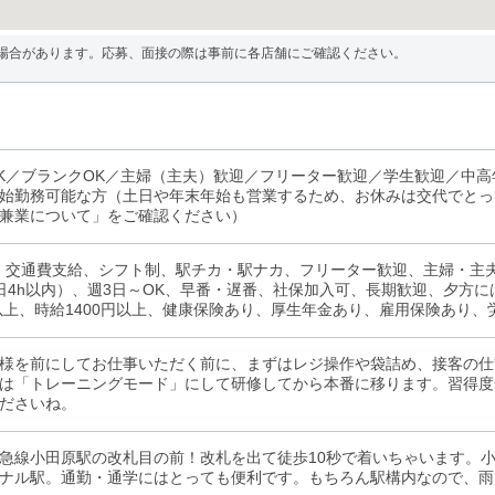
場合があります。応募、面接の際は事前に各店舗にご確認ください。
K／ブランクOK／主婦（主夫）歓迎／フリーター歓迎／学生歓迎／中
始勤務可能な方（土日や年末年始も営業するため、お休みは交代でとっ
兼業について」をご確認ください）
、交通費支給、シフト制、駅チカ・駅ナカ、フリーター歓迎、主婦・主
日4h以内）、週3日～OK、早番・遅番、社保加入可、長期歓迎、夕方
円以上、時給1400円以上、健康保険あり、厚生年金あり、雇用保険あり
様を前にしてお仕事いただく前に、まずはレジ操作や袋詰め、接客の仕
は「トレーニングモード」にして研修してから本番に移ります。習得度
ださいね。
急線小田原駅の改札目の前！改札を出て徒歩10秒で着いちゃいます。小
ナル駅。通勤・通学にはとっても便利です。もちろん駅構内なので、雨