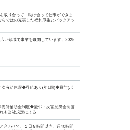
を取り合って、助け合って仕事ができま
ならではの充実した福利厚生とバックアッ
広い領域で事業を展開しています。2025
次有給休暇◆昇給あり(年1回)◆賞与(ボ
保養所補助金制度◆慶弔・災害見舞金制度
れも当社規定による
と合わせて、１日８時間以内、週40時間