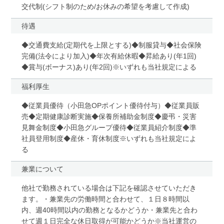
交代制(シフト制のため/お休みの希望を考慮して作成)
待遇
◆交通費支給(定期代を上限とする)◆制服貸与◆社会保険
完備(法令により加入)◆年次有給休暇◆昇給あり(年1回)
◆賞与(ボーナス)あり(年2回)※いずれも当社規定による
福利厚生
◆従業員優待（小田急OPポイント優待付与）◆従業員販
売◆定期健康診断実施◆保養所補助金制度◆慶弔・災害
見舞金制度◆小田急グループ優待◆従業員紹介制度◆準
社員登用制度◆産休・育休制度※いずれも当社規定によ
る
兼業について
他社で勤務されている場合は下記を確認させていただき
ます。・兼業先の労働時間と合わせて、１日８時間以
内、週40時間以内の勤務となるかどうか・兼業先と合わ
せて週１日完全な休日取得が可能かどうか※当社運営の