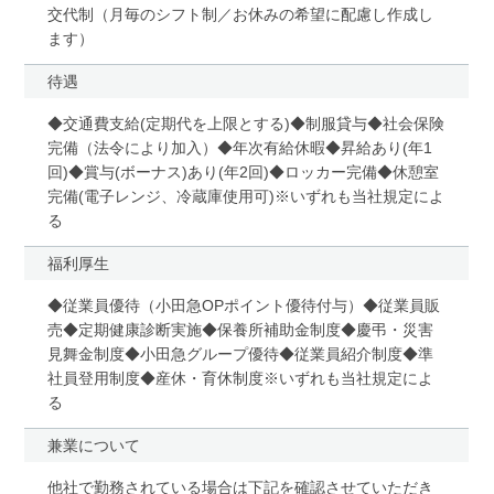
交代制（月毎のシフト制／お休みの希望に配慮し作成し
ます）
待遇
◆交通費支給(定期代を上限とする)◆制服貸与◆社会保険
完備（法令により加入）◆年次有給休暇◆昇給あり(年1
回)◆賞与(ボーナス)あり(年2回)◆ロッカー完備◆休憩室
完備(電子レンジ、冷蔵庫使用可)※いずれも当社規定によ
る
福利厚生
◆従業員優待（小田急OPポイント優待付与）◆従業員販
売◆定期健康診断実施◆保養所補助金制度◆慶弔・災害
見舞金制度◆小田急グループ優待◆従業員紹介制度◆準
社員登用制度◆産休・育休制度※いずれも当社規定によ
る
兼業について
他社で勤務されている場合は下記を確認させていただき