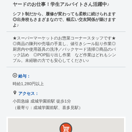
ヤードのお仕事！学生アルバイトさん活躍中♪
シフト制だから、履修が変わっても柔軟に続けられます
◎出身校もさまざまなので、幅広い交友関係が築けます
よ♪
★スーパーマーケットのお惣菜コーナースタッフです★
◎商品の陳列や売場の手直し、値引きシール貼り作業◎
厨房内や使用器具の洗浄／バックヤード清掃◎商品のパ
ック詰め ◎POP貼り出し作業 など作業はどれもシン
プル。未経験の方でも安心してください♪
給与：
時給1,280円以上
アクセス：
小田急線 成城学園前駅 徒歩1分
（最寄り：成城学園前駅、喜多見駅）