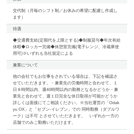
交代制（月毎のシフト制／お休みの希望に配慮し作成し
ます）
待遇
◆交通費支給(定期代を上限とする)◆制服貸与◆年次有給
休暇◆ロッカー完備◆休憩室完備(電子レンジ、冷蔵庫使
用可)※いずれも当社規定による
兼業について
他の会社でもお仕事をされている場合は、下記を確認さ
せていただきます。・兼業先の労働時間と合わせて、１
日８時間以内、週40時間以内の勤務となるかどうか・兼
業先と合わせて、週１日完全な休日取得が可能かどうか
詳しくは面接にてご相談ください。※当社運営の「Odak
yu OX」と「セブン-イレブン」での 同時勤務（ダブルワ
ーク）は不可 とさせていただきます。 いずれか一方の
店舗でのみご勤務いただけます。