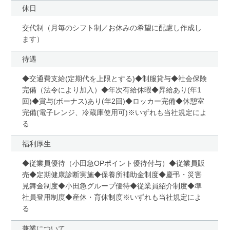
休日
交代制（月毎のシフト制／お休みの希望に配慮し作成し
ます）
待遇
◆交通費支給(定期代を上限とする)◆制服貸与◆社会保険
完備（法令により加入）◆年次有給休暇◆昇給あり(年1
回)◆賞与(ボーナス)あり(年2回)◆ロッカー完備◆休憩室
完備(電子レンジ、冷蔵庫使用可)※いずれも当社規定によ
る
福利厚生
◆従業員優待（小田急OPポイント優待付与）◆従業員販
売◆定期健康診断実施◆保養所補助金制度◆慶弔・災害
見舞金制度◆小田急グループ優待◆従業員紹介制度◆準
社員登用制度◆産休・育休制度※いずれも当社規定によ
る
兼業について