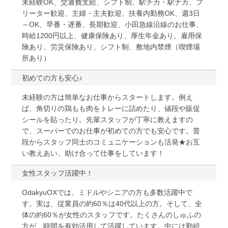
未経験OK、交通費支給、シフト制、駅チカ・駅ナカ、フ
リーター歓迎、主婦・主夫歓迎、扶養内勤務OK、週3日
～OK、早番・遅番、長期歓迎、小田急線沿線のお仕事、
時給1200円以上、健康保険あり、厚生年金あり、雇用保
険あり、労災保険あり、シフト制、敷地内禁煙（喫煙場
所あり）
初めての方も安心♪
未経験の方は簡単なお仕事からスタートします。例え
ば、角切りの鶏もも肉をトレーに詰めたり、値段や販促
シールを貼ったり。先輩スタッフが丁寧に教えますの
で、スーパーでのお仕事が初めての方でも安心です。普
段からスタッフ同士のコミュニケーションも活発★お互
い教えあい、助け合って仕事をしています！
女性スタッフ活躍中！
OdakyuOXでは、ミドルやシニアの方も多数活躍中で
す。実は、従業員の約60％は40代以上の方。そして、全
体の約60％が女性のスタッフです。たくさんのしゅふの
方が、時間を有効活用して活躍しています。中には勤続