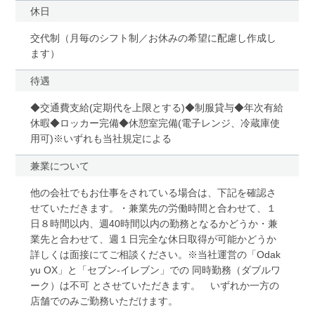
休日
交代制（月毎のシフト制／お休みの希望に配慮し作成し
ます）
待遇
◆交通費支給(定期代を上限とする)◆制服貸与◆年次有給
休暇◆ロッカー完備◆休憩室完備(電子レンジ、冷蔵庫使
用可)※いずれも当社規定による
兼業について
他の会社でもお仕事をされている場合は、下記を確認さ
せていただきます。・兼業先の労働時間と合わせて、１
日８時間以内、週40時間以内の勤務となるかどうか・兼
業先と合わせて、週１日完全な休日取得が可能かどうか
詳しくは面接にてご相談ください。※当社運営の「Odak
yu OX」と「セブン-イレブン」での 同時勤務（ダブルワ
ーク）は不可 とさせていただきます。 いずれか一方の
店舗でのみご勤務いただけます。