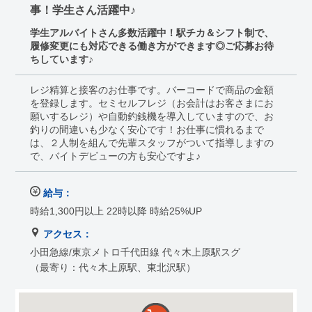
事！学生さん活躍中♪
学生アルバイトさん多数活躍中！駅チカ＆シフト制で、
履修変更にも対応できる働き方ができます◎ご応募お待
ちしています♪
レジ精算と接客のお仕事です。バーコードで商品の金額
を登録します。セミセルフレジ（お会計はお客さまにお
願いするレジ）や自動釣銭機を導入していますので、お
釣りの間違いも少なく安心です！お仕事に慣れるまで
は、２人制を組んで先輩スタッフがついて指導しますの
で、バイトデビューの方も安心ですよ♪
給与：
時給1,300円以上 22時以降 時給25%UP
アクセス：
小田急線/東京メトロ千代田線 代々木上原駅スグ
（最寄り：代々木上原駅、東北沢駅）