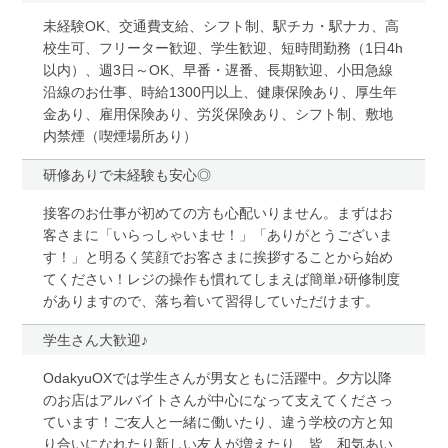
未経験OK、交通費支給、シフト制、駅チカ・駅ナカ、高
校生可、フリーター歓迎、学生歓迎、短時間勤務（1日4h
以内）、週3日～OK、早番・遅番、長期歓迎、小田急線
沿線のお仕事、時給1300円以上、健康保険あり、厚生年
金あり、雇用保険あり、労災保険あり、シフト制、敷地
内禁煙（喫煙場所あり）
研修ありで未経験も安心◎
接客のお仕事が初めての方も心配いりません。まずはお
客さまに「いらっしゃいませ！」「ありがとうございま
す！」と明るく笑顔でお客さまに挨拶することから始め
てください！レジの操作も慣れてしまえば簡単♪研修制度
がありますので、落ち着いて習得していただけます。
学生さん大歓迎♪
OdakyuOXでは学生さんが男女ともに活躍中。夕方以降
のお店はアルバイトさんが中心になって支えてくださっ
ています！ご友人と一緒に働いたり、違う学校の方と知
り合いになれたり新しい友人が増えたり…皆、和気あい