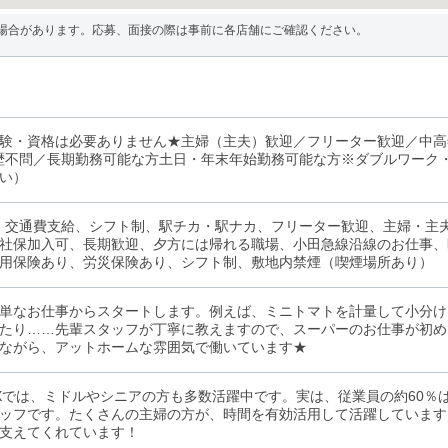
場合があります。応募、面接の際は事前に各店舗にご確認ください。
験・資格は必要ありません★主婦（主夫）歓迎／フリーター歓迎／中高
歴不問／長期勤務可能な方土日・年末年始勤務可能な方※ダブルワーク
い）
、交通費支給、シフト制、駅チカ・駅ナカ、フリーター歓迎、主婦・主夫
社保加入可、長期歓迎、夕方には帰れる職場、小田急線沿線のお仕事、時
用保険あり、労災保険あり、シフト制、敷地内禁煙（喫煙場所あり）
単なお仕事からスタートします。例えば、ミニトマトを計量して小分け
たり……先輩スタッフが丁寧に教えますので、スーパーのお仕事が初め
ながら、アットホームな雰囲気で働いています★
u OXでは、ミドルやシニアの方も多数活躍中です。実は、従業員の約60％
ッフです。たくさんの主婦の方が、時間を有効活用して活躍しています
支えてくれています！