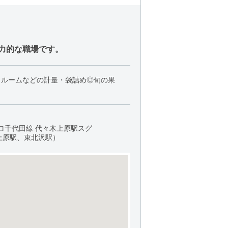
力的な職場です。
ュルームなどの計量・袋詰め◎旬の果
ロ千代田線 代々木上原駅スグ
上原駅、東北沢駅）