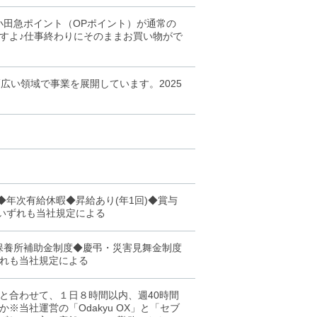
、小田急ポイント（OPポイント）が通常の
すよ♪仕事終わりにそのままお買い物がで
広い領域で事業を展開しています。2025
年次有給休暇◆昇給あり(年1回)◆賞与
※いずれも当社規定による
保養所補助金制度◆慶弔・災害見舞金制度
れも当社規定による
と合わせて、１日８時間以内、週40時間
当社運営の「Odakyu OX」と「セブ