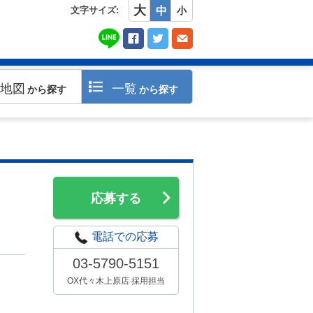
大
文字サイズ:
中
小
地図
一覧
から探す
から探す
応募する
電話での応募
03-5790-5151
OX代々木上原店 採用担当