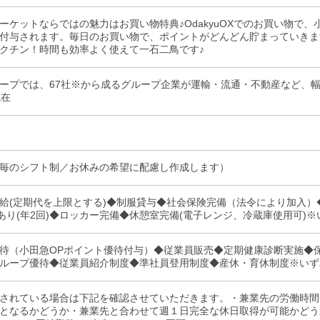
ーケットならではの魅力はお買い物特典♪OdakyuOXでのお買い物で
付与されます。毎日のお買い物で、ポイントがどんどん貯まっていきま
クチン！時間も効率よく使えて一石二鳥です♪
ープでは、67社※から成るグループ企業が運輸・流通・不動産など、幅
現在
毎のシフト制／お休みの希望に配慮し作成します）
給(定期代を上限とする)◆制服貸与◆社会保険完備（法令により加入）◆
)あり(年2回)◆ロッカー完備◆休憩室完備(電子レンジ、冷蔵庫使用可)
待（小田急OPポイント優待付与）◆従業員販売◆定期健康診断実施◆
ループ優待◆従業員紹介制度◆準社員登用制度◆産休・育休制度※いず
されている場合は下記を確認させていただきます。・兼業先の労働時間
となるかどうか・兼業先と合わせて週１日完全な休日取得が可能かどうか※