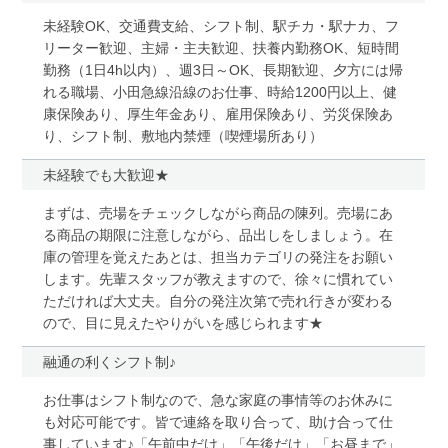
未経験OK、交通費支給、シフト制、駅チカ・駅ナカ、フ
リーター歓迎、主婦・主夫歓迎、扶養内勤務OK、短時間
勤務（1日4h以内）、週3日～OK、長期歓迎、夕方には帰
れる職場、小田急線沿線のお仕事、時給1200円以上、健
康保険あり、厚生年金あり、雇用保険あり、労災保険あ
り、シフト制、敷地内禁煙（喫煙場所あり）
未経験でも大歓迎★
まずは、売場をチェックしながら商品の陳列。売場にあ
る商品の期限に注意しながら、品出しをしましょう。在
庫の管理を覚えたあとは、担当カテゴリの発注をお願い
します。先輩スタッフが教えますので、徐々に慣れてい
ただければ大丈夫。自分の発注次第で売れ行きが変わる
ので、目に見えたやりがいを感じられます★
融通の利くシフト制♪
お仕事はシフト制なので、急な家庭の事情等のお休みに
も対応可能です。皆で連絡を取り合って、助け合って仕
事しています♪「午前中だけ」「午後だけ」「お昼まで」