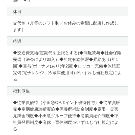
休日
交代制（月毎のシフト制／お休みの希望に配慮し作成し
ます）
待遇
◆交通費支給(定期代を上限とする)◆制服貸与◆社会保険
完備（法令により加入）◆年次有給休暇◆昇給あり(年1
回)◆賞与(ボーナス)あり(年2回)◆ロッカー完備◆休憩室
完備(電子レンジ、冷蔵庫使用可)※いずれも当社規定によ
る
福利厚生
◆従業員優待（小田急OPポイント優待付与）◆従業員販
売◆定期健康診断実施◆保養所補助金制度◆慶弔・災害
見舞金制度◆小田急グループ優待◆従業員紹介制度◆準
社員登用制度◆産休・育休制度※いずれも当社規定によ
る