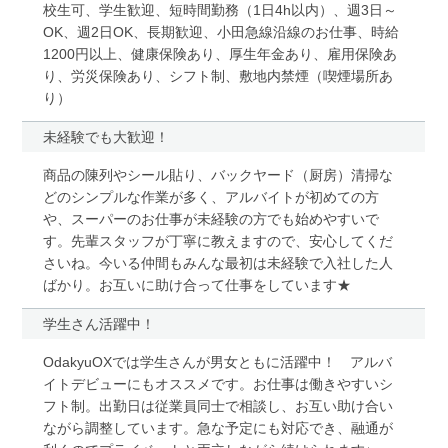
校生可、学生歓迎、短時間勤務（1日4h以内）、週3日～
OK、週2日OK、長期歓迎、小田急線沿線のお仕事、時給
1200円以上、健康保険あり、厚生年金あり、雇用保険あ
り、労災保険あり、シフト制、敷地内禁煙（喫煙場所あ
り）
未経験でも大歓迎！
商品の陳列やシール貼り、バックヤード（厨房）清掃な
どのシンプルな作業が多く、アルバイトが初めての方
や、スーパーのお仕事が未経験の方でも始めやすいで
す。先輩スタッフが丁寧に教えますので、安心してくだ
さいね。今いる仲間もみんな最初は未経験で入社した人
ばかり。お互いに助け合って仕事をしています★
学生さん活躍中！
OdakyuOXでは学生さんが男女ともに活躍中！ アルバ
イトデビューにもオススメです。お仕事は働きやすいシ
フト制。出勤日は従業員同士で相談し、お互い助け合い
ながら調整しています。急な予定にも対応でき、融通が