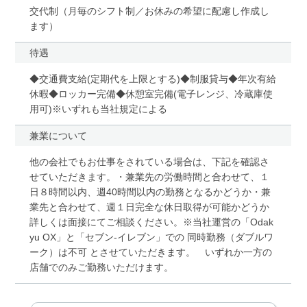
交代制（月毎のシフト制／お休みの希望に配慮し作成し
ます）
待遇
◆交通費支給(定期代を上限とする)◆制服貸与◆年次有給
休暇◆ロッカー完備◆休憩室完備(電子レンジ、冷蔵庫使
用可)※いずれも当社規定による
兼業について
他の会社でもお仕事をされている場合は、下記を確認さ
せていただきます。・兼業先の労働時間と合わせて、１
日８時間以内、週40時間以内の勤務となるかどうか・兼
業先と合わせて、週１日完全な休日取得が可能かどうか
詳しくは面接にてご相談ください。※当社運営の「Odak
yu OX」と「セブン-イレブン」での 同時勤務（ダブルワ
ーク）は不可 とさせていただきます。 いずれか一方の
店舗でのみご勤務いただけます。