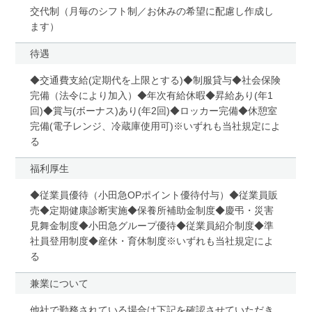
交代制（月毎のシフト制／お休みの希望に配慮し作成し
ます）
待遇
◆交通費支給(定期代を上限とする)◆制服貸与◆社会保険
完備（法令により加入）◆年次有給休暇◆昇給あり(年1
回)◆賞与(ボーナス)あり(年2回)◆ロッカー完備◆休憩室
完備(電子レンジ、冷蔵庫使用可)※いずれも当社規定によ
る
福利厚生
◆従業員優待（小田急OPポイント優待付与）◆従業員販
売◆定期健康診断実施◆保養所補助金制度◆慶弔・災害
見舞金制度◆小田急グループ優待◆従業員紹介制度◆準
社員登用制度◆産休・育休制度※いずれも当社規定によ
る
兼業について
他社で勤務されている場合は下記を確認させていただき