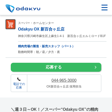
スーパー・ホームセンター
Odakyu OX 新百合ヶ丘店
神奈川県川崎市麻生区上麻生1-4-1 新百合ヶ丘エルミロードB1F
精肉売場の製造・販売スタッフ（パート）
勤務時間帯：朝／昼／夕方・夜
応募する
044-965-3000
電話での
OX新百合ヶ丘店 採用担当
応募
＼週３日～OK！／スーパー“Odakyu OX”の精肉