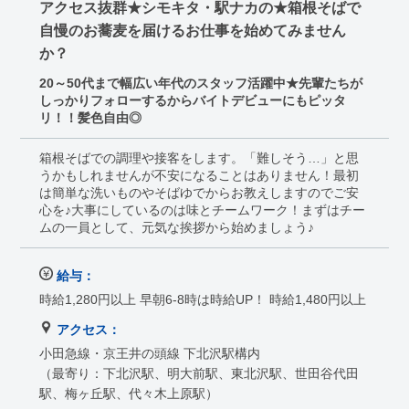
アクセス抜群★シモキタ・駅ナカの★箱根そばで
自慢のお蕎麦を届けるお仕事を始めてみません
か？
20～50代まで幅広い年代のスタッフ活躍中★先輩たちが
しっかりフォローするからバイトデビューにもピッタ
リ！！髪色自由◎
箱根そばでの調理や接客をします。「難しそう…」と思
うかもしれませんが不安になることはありません！最初
は簡単な洗いものやそばゆでからお教えしますのでご安
心を♪大事にしているのは味とチームワーク！まずはチー
ムの一員として、元気な挨拶から始めましょう♪
給与：
時給1,280円以上 早朝6-8時は時給UP！ 時給1,480円以上
アクセス：
小田急線・京王井の頭線 下北沢駅構内
（最寄り：下北沢駅、明大前駅、東北沢駅、世田谷代田
駅、梅ヶ丘駅、代々木上原駅）