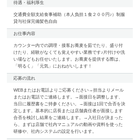
待遇・福利厚生
交通費全額支給食事補助（本人負担１食２００円♪）制服
貸与社保完備髪色自由
お仕事内容
カウンター内での調理・接客お蕎麦を茹でたり、盛り付
けたり、経験がなくても覚えやすい業務です♪片付けや洗
い場などもお任せいたします。お蕎麦を提供する際は、
「明るく」「元気」におねがいします！
応募の流れ
WEBまたはお電話よりご応募ください→担当よりメール
またはお電話でご連絡します。→面接日を調整します、
当日に履歴書をご持参ください。→面接は1回で合否を決
定します。基本的に店長または店舗責任者が面接します
合否を検討し結果をご連絡します。→入社日が決まった
ら、まずは店舗で社内マニュアルの動画や資料を使った
研修や、社内システムの設定を行います。