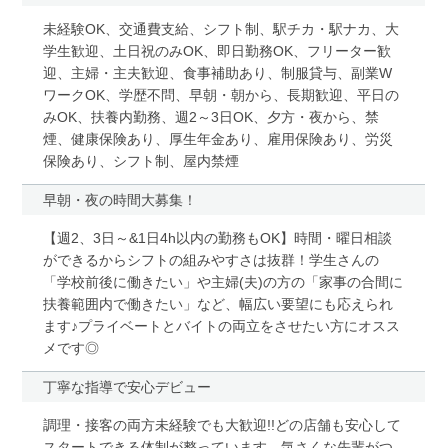
未経験OK、交通費支給、シフト制、駅チカ・駅ナカ、大
学生歓迎、土日祝のみOK、即日勤務OK、フリーター歓
迎、主婦・主夫歓迎、食事補助あり、制服貸与、副業W
ワークOK、学歴不問、早朝・朝から、長期歓迎、平日の
みOK、扶養内勤務、週2～3日OK、夕方・夜から、禁
煙、健康保険あり、厚生年金あり、雇用保険あり、労災
保険あり、シフト制、屋内禁煙
早朝・夜の時間大募集！
【週2、3日～&1日4h以内の勤務もOK】時間・曜日相談
ができるからシフトの組みやすさは抜群！学生さんの
「学校前後に働きたい」や主婦(夫)の方の「家事の合間に
扶養範囲内で働きたい」など、幅広い要望にも応えられ
ます♪プライベートとバイトの両立をさせたい方にオスス
メです◎
丁寧な指導で安心デビュー
調理・接客の両方未経験でも大歓迎!!どの店舗も安心して
スタートできる体制が整っています。気さくな先輩がつ