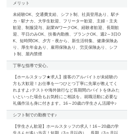
メリット
未経験OK、交通費支給、シフト制、社員登用あり、駅チ
カ・駅ナカ、大学生歓迎、フリーター歓迎、主婦・主夫
歓迎、制服貸与、副業WワークOK、経験者歓迎、長期歓
迎、平日のみOK、扶養内勤務、ブランクOK、週2～3日O
K、短時間OK、夕方・夜から、新生活特集、健康保険あ
り、厚生年金あり、雇用保険あり、労災保険あり、シフ
ト制、屋内禁煙
丁寧な指導で安心。
【ホールスタッフ★求人】接客のアルバイトが未経験の
方も大歓迎！お仕事を一つひとつ丁寧に先輩が教えてく
れますよ♪テストや海外旅行など長期間のバイトを休みた
いといった場合もお気軽にご相談を。就職活動に必要な
礼儀作法も身に付きます。16～20歳の学生さん活躍中♪
シフト制での勤務です♪
【学生さん歓迎】ホールスタッフの求人！16～20歳の学
生さんが多い当店！短期（3ヶ月以内）、長期（3ヶ月以