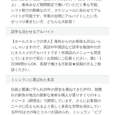
上）、春休みなど期間限定で働いていただく事も可能。
シフト制での勤務なので、スケジュールに合わせてアル
バイトが可能です。学業の合間にアルバイトしたい方、
がっつり稼ぎたい方、どちらも大歓迎！
語学も活かせるアルバイト
【ホールスタッフの求人】海外からのお客様も沢山いら
っしゃいますので、英語や中国語など語学を勉強中の方
にオススメのアルバイトです！外国語のメニューも用意
していますので安心！お気軽にご応募ください。週1・1
日3時間からOK、長期で働ける方歓迎★短期の方もご相
談ください。
ミシュランに選ばれた名店
伝統と暖簾に守られ20年の歴史を重ねてきたRYO。朝獲
れの鮮魚や地元の新鮮な食材を職人が選りすぐりのキュ
イジーヌ（調理法）で調理しています。さらにお客様の
ニーズに応えられるよう美しく多彩な空間を演出してい
るRYOはその味とコスパが認められ、ミシュラン「ビブ