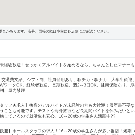
場合があります。応募、面接の際は事前に各店舗にご確認ください。
未経験歓迎！せっかくアルバイトを始めるなら、ちゃんとしたマナーも
、交通費支給、シフト制、社員登用あり、駅チカ・駅ナカ、大学生歓迎
WワークOK、経験者歓迎、長期歓迎、週2～3日OK、健康保険あり、
制、屋内禁煙
タッフ★求人】接客のアルバイトが未経験の方も大歓迎！履歴書不要な
うことも可能です。テストや海外旅行など長期間バイトを休みたいとい
施しているので就活生も安心。16～20歳の学生さん活躍中??
歓迎】ホールスタッフの求人！16～20歳の学生さんが多い当店！短期