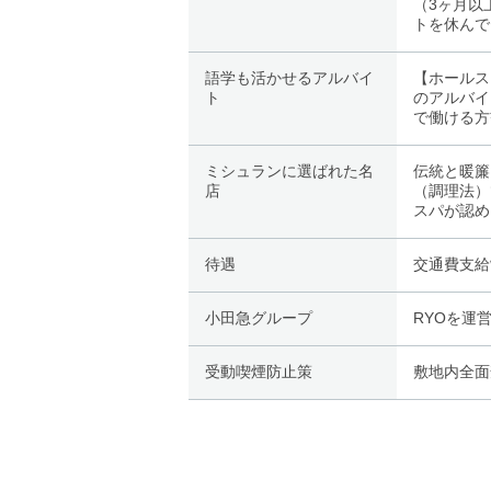
（3ヶ月以
トを休んで
語学も活かせるアルバイ
【ホールス
ト
のアルバイ
で働ける方
ミシュランに選ばれた名
伝統と暖簾
店
（調理法）
スパが認め
待遇
交通費支給
小田急グループ
RYOを運
受動喫煙防止策
敷地内全面