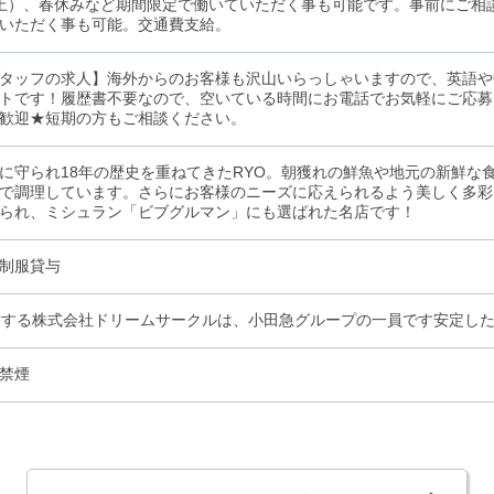
上）、春休みなど期間限定で働いていただく事も可能です。事前にご相
いただく事も可能。交通費支給。
タッフの求人】海外からのお客様も沢山いらっしゃいますので、英語や
トです！履歴書不要なので、空いている時間にお電話でお気軽にご応募く
歓迎★短期の方もご相談ください。
に守られ18年の歴史を重ねてきたRYO。朝獲れの鮮魚や地元の新鮮な
で調理しています。さらにお客様のニーズに応えられるよう美しく多彩
られ、ミシュラン「ビブグルマン」にも選ばれた名店です！
制服貸与
営する株式会社ドリームサークルは、小田急グループの一員です安定し
禁煙