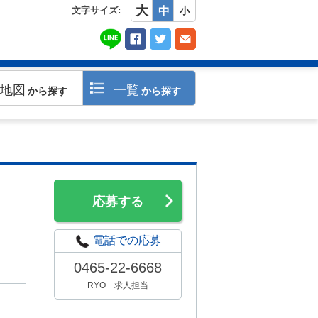
大
文字サイズ:
中
小
地図
一覧
から探す
から探す
応募する
電話での応募
0465-22-6668
RYO 求人担当