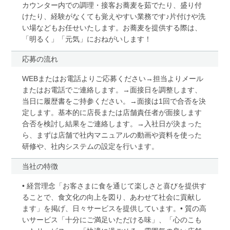
カウンター内での調理・接客お蕎麦を茹でたり、盛り付
けたり、経験がなくても覚えやすい業務です♪片付けや洗
い場などもお任せいたします。お蕎麦を提供する際は、
「明るく」「元気」におねがいします！
応募の流れ
WEBまたはお電話よりご応募ください→担当よりメール
またはお電話でご連絡します。→面接日を調整します、
当日に履歴書をご持参ください。→面接は1回で合否を決
定します。基本的に店長または店舗責任者が面接します
合否を検討し結果をご連絡します。→入社日が決まった
ら、まずは店舗で社内マニュアルの動画や資料を使った
研修や、社内システムの設定を行います。
当社の特徴
• 経営理念「お客さまに食を通じて楽しさと喜びを提供す
ることで、食文化の向上を図り、あわせて社会に貢献し
ます」を掲げ、日々サービスを提供しています。• 質の高
いサービス「十分にご満足いただける味」、「心のこも