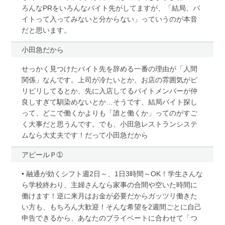
ろんなPRをいろんなバイト先がしてますが、「結局、バ
イトって入ってみないと分からない」っていうのが本音
だと思います。
小田急だから
せっかく見つけたバイト先を辞める一番の理由が「人間
関係」なんです。上司が冷たいとか、お店の雰囲気がピ
リピリしてるとか、先に入店してるバイトメンバーが仲
良しすぎて馴染めないとか…そうです、結局バイト探し
って、どこで働くかよりも「誰と働くか」ってのがすご
く大事だと思うんです。でも、小田急レストランシステ
ムなら大丈夫です！だって小田急だから
アピールＰ➀
• 融通が効くシフト週2日～、1日3時間～OK！学生さんな
ら学校終わり、主婦さんなら家事の合間や空いた時間に
働けます！逆に来月はお金が必要だからガッツリ働きた
い方も、もちろん大歓迎！そんな希望を2週間ごとに自己
申告できるから、あなたのプライベートに合わせて「つ