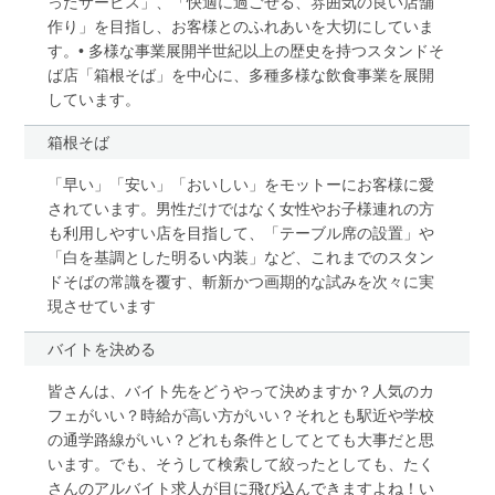
ったサービス」、「快適に過ごせる、雰囲気の良い店舗
作り」を目指し、お客様とのふれあいを大切にしていま
す。• 多様な事業展開半世紀以上の歴史を持つスタンドそ
ば店「箱根そば」を中心に、多種多様な飲食事業を展開
しています。
箱根そば
「早い」「安い」「おいしい」をモットーにお客様に愛
されています。男性だけではなく女性やお子様連れの方
も利用しやすい店を目指して、「テーブル席の設置」や
「白を基調とした明るい内装」など、これまでのスタン
ドそばの常識を覆す、斬新かつ画期的な試みを次々に実
現させています
バイトを決める
皆さんは、バイト先をどうやって決めますか？人気のカ
フェがいい？時給が高い方がいい？それとも駅近や学校
の通学路線がいい？どれも条件としてとても大事だと思
います。でも、そうして検索して絞ったとしても、たく
さんのアルバイト求人が目に飛び込んできますよね！い