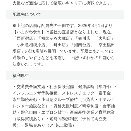
支援など適性に応じて幅広いキャリアに挑戦できます。
配属先について
※上記の店舗は配属先の一例です。2026年3月1日より
【いまがわ食堂】は当社の直営店となりました。現在、
「西新宿店」「祖師ヶ谷大蔵店」「鶴川店」「大和店」
「小田急相模原店」「町田店」「湘南台店」「京王稲田
堤店」の計8店舗を展開しています。配属にあたっては、
通勤のしやすさなどを考慮し、上記いずれかの店舗から
決定いたします。
福利厚生
・交通費全額支給・社会保険完備・健康診断（年2回）・
インフルエンザ予防接種・ストレスチェック・慶弔金・
永年勤続表彰・小田急グループ優待（百貨店・ホテル・
レジャー施設など）・資格支援制度／研修制度・食事補
助・髪色自由・エプロン貸与・産前産後休業／育児休業
（取得実績あり）・短時間勤務制度（子育て両立支
援）・退職金あり（3年以上勤務）