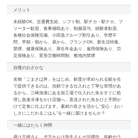
メリット
未経験OK、交通費支給、シフト制、駅チカ・駅ナカ、フ
リーター歓迎、食事補助あり、制服貸与、経験者歓迎、
各種社会保険完備、小田急グループ割引あり、学歴不
問、早朝・朝から、昼から、ブランクOK、新生活特集、
禁煙、健康保険あり、厚生年金あり、雇用保険あり、労
災保険あり、変形労働時間制、敷地内禁煙
自慢のおさかな
名物「ごまさば丼」をはじめ、鮮度が求められる鯖を生
で提供できるのは、信頼できる仕入れと丁寧な管理があ
るから。三崎漁港にある加工場で仕入れた魚をすぐに処
理し急速冷凍をかけ店舗へ。直送された魚をひと手間か
けて定食に仕上げます。素材の良さを活かし“安心・おい
しさにこだわるごはん”を一緒に届けませんか？
一緒にはたらく仲間
昼は主婦さん、夕方からは学生さんが活躍中。年齢やラ