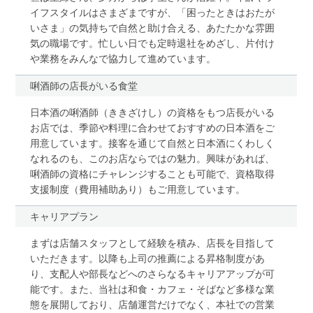
イフスタイルはさまざまですが、「困ったときはおたが
いさま」の気持ちで自然と助け合える、あたたかな雰囲
気の職場です。忙しい日でも定時退社をめざし、片付け
や業務をみんなで協力して進めています。
唎酒師の店長がいる食堂
日本酒の唎酒師（ききざけし）の資格をもつ店長がいる
お店では、季節や料理に合わせておすすめの日本酒をご
用意しています。接客を通じて自然と日本酒にくわしく
なれるのも、このお店ならではの魅力。興味があれば、
唎酒師の資格にチャレンジすることも可能で、資格取得
支援制度（費用補助あり）もご用意しています。
キャリアプラン
まずは店舗スタッフとして経験を積み、店長を目指して
いただきます。以降も上司の推薦による昇格制度があ
り、支配人や部長などへのさらなるキャリアアップが可
能です。また、当社は和食・カフェ・そばなど多様な業
態を展開しており、店舗運営だけでなく、本社での営業