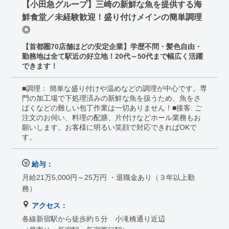
【小田急グループ】三崎の新鮮な魚を提供する海
鮮食堂／未経験歓迎！盛り付けメインの簡単調理
◎
【首都圏70店舗ほどの安定企業】学歴不問・髪色自由・
勤務地は全て駅近の好立地！20代～50代まで幅広く活躍
できます！
■調理： 簡単な盛り付けや温めなどの調理が中心です。専
門の加工場で下処理済みの新鮮な魚を扱うため、魚をさ
ばくなどの難しい包丁作業は一切ありません！■接客: ご
注文のお伺い、料理の配膳、片付けなどホール業務もお
願いします。お客様に明るい笑顔で対応できればOKで
す。
給与：
月給21万5,000円～25万円 ・退職金あり（３年以上勤
務）
アクセス：
各線新宿駅から徒歩約５分 小滝橋通り近辺