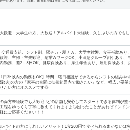
場合があります。応募、面接の際は事前に各店舗にご確認ください。
大歓迎！大学生の方、大歓迎！アルバイト未経験、久しぶりの方でもし
、交通費支給、シフト制、駅チカ・駅ナカ、大学生歓迎、食事補助あり
歓迎、主婦・主夫歓迎、副業WワークOK、小田急グループ割引あり、
内勤務、週2～3日OK、健康保険あり、厚生年金あり、雇用保険あり、
&1日3h以内の勤務もOK】時間・曜日相談ができるからシフトの組み
婦(夫)の方の「家事の合間に扶養範囲内で働きたい」など、幅広い要望
せたい方にオススメです◎
の両方未経験でも大歓迎!!どの店舗も安心してスタートできる体制が整
工程をゆっくり丁寧に教えてくれますよ◎困ったことがあればドンドン
軽にご応募ください！！
ルバイトの方にうれしいメリット！1食200円で食べられるまかないは