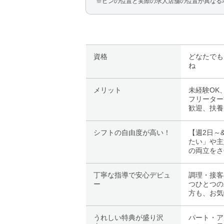
※ピンの位置と実際の求人店舗の位置が異なる
資格
どなたでも
ね
メリット
未経験OK
フリーター
歓迎、扶養
シフトの自由度が高い！
【週2日～
たい」や主
の両立をさ
丁寧な指導で安心デビュ
調理・接客
ー
つひとつの
方も、お気
うれしい特典が盛り沢
パート・ア