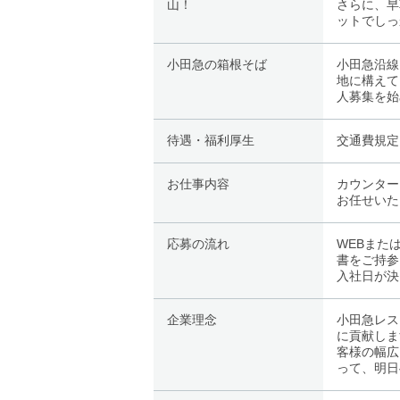
山！
さらに、早
ットでしっ
小田急の箱根そば
小田急沿線
地に構えて
人募集を始
待遇・福利厚生
交通費規定
お仕事内容
カウンター
お任せいた
応募の流れ
WEBまた
書をご持参
入社日が決
企業理念
小田急レス
に貢献しま
客様の幅広
って、明日