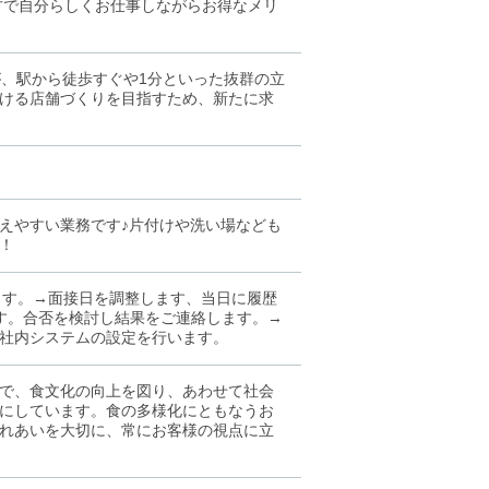
方で自分らしくお仕事しながらお得なメリ
が、駅から徒歩すぐや1分といった抜群の立
ける店舗づくりを目指すため、新たに求
えやすい業務です♪片付けや洗い場なども
！
ます。→面接日を調整します、当日に履歴
す。合否を検討し結果をご連絡します。→
社内システムの設定を行います。
で、食文化の向上を図り、あわせて社会
にしています。食の多様化にともなうお
れあいを大切に、常にお客様の視点に立