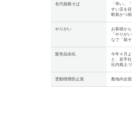
名代箱根そば
「早い」「
すい店を目
斬新かつ画
やりがい
お客様から
「やりがい
なで「箱そ
髪色自由化
今年４月よ
と、若手社
社内風土づ
受動喫煙防止策
敷地内全面