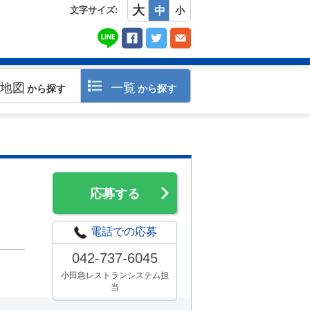
大
文字サイズ:
中
小
地図
一覧
から探す
から探す
応募する
電話での応募
042-737-6045
小田急レストランシステム担
当