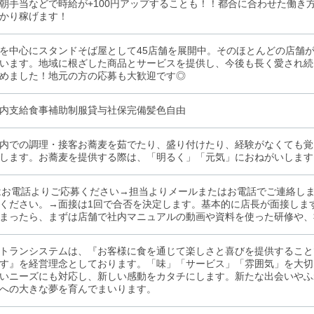
朝手当などで時給が+100円アップすることも！！都合に合わせた働き
かり稼げます！
を中心にスタンドそば屋として45店舗を展開中。そのほとんどの店舗
います。地域に根ざした商品とサービスを提供し、今後も長く愛され続
めました！地元の方の応募も大歓迎です◎
内支給食事補助制服貸与社保完備髪色自由
内での調理・接客お蕎麦を茹でたり、盛り付けたり、経験がなくても覚
します。お蕎麦を提供する際は、「明るく」「元気」におねがいします
はお電話よりご応募ください→担当よりメールまたはお電話でご連絡し
ください。→面接は1回で合否を決定します。基本的に店長が面接しま
まったら、まずは店舗で社内マニュアルの動画や資料を使った研修や、
トランシステムは、『お客様に食を通じて楽しさと喜びを提供すること
す』を経営理念としております。「味」「サービス」「雰囲気」を大切
いニーズにも対応し、新しい感動をカタチにします。新たな出会いやふ
への大きな夢を育んでまいります。