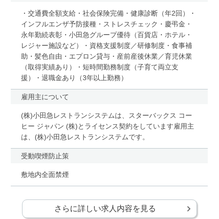
・交通費全額支給・社会保険完備・健康診断（年2回）・
インフルエンザ予防接種・ストレスチェック・慶弔金・
永年勤続表彰・小田急グループ優待（百貨店・ホテル・
レジャー施設など）・資格支援制度／研修制度・食事補
助・髪色自由・エプロン貸与・産前産後休業／育児休業
（取得実績あり）・短時間勤務制度（子育て両立支
援）・退職金あり（3年以上勤務）
雇用主について
(株)小田急レストランシステムは、スターバックス コー
ヒー ジャパン (株)とライセンス契約をしています雇用主
は、(株)小田急レストランシステムです。
受動喫煙防止策
敷地内全面禁煙
さらに詳しい求人内容を見る