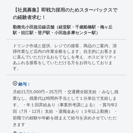
【社員募集】即戦力採用のためスターバックスで
の経験者求む！
勤務先小田急沿線店舗（経堂駅・千歳船橋駅・梅ヶ丘
駅・狛江駅・登戸駅・小田急多摩センター駅）
ドリンク作成と提供、レジでの接客、商品のご案内、清
掃作業など店内の作業全般をします。自主的にお客さま
に喜んでいただけるおもてなしを考え、ホスピタリティ
あふれる接客をしていただける方をお待ちしておりま
す。
給与：
月給21万5,000円～25万円 ・交通費全額支給 ・みなし残
業なし。残業代は時間外手当として１分単位で支給しま
す。 ・年１回昇給あり（事業所考課による） ・賞与年2
回（7月・12月）支給 ・退職金あり（３年以上勤務） ・
前職での経験や年齢を踏まえて給与を決めさせていただ
きます