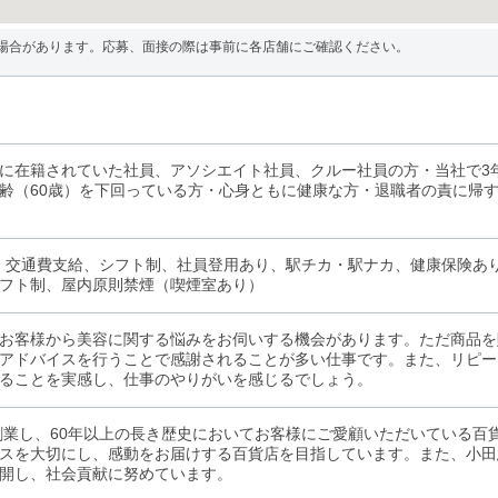
場合があります。応募、面接の際は事前に各店舗にご確認ください。
に在籍されていた社員、アソシエイト社員、クルー社員の方・当社で3
齢（60歳）を下回っている方・心身ともに健康な方・退職者の責に帰
、交通費支給、シフト制、社員登用あり、駅チカ・駅ナカ、健康保険あ
フト制、屋内原則禁煙（喫煙室あり）
お客様から美容に関する悩みをお伺いする機会があります。ただ商品を
アドバイスを行うことで感謝されることが多い仕事です。また、リピー
ることを実感し、仕事のやりがいを感じるでしょう。
に創業し、60年以上の長き歴史においてお客様にご愛顧いただいている
スを大切にし、感動をお届けする百貨店を目指しています。また、小田
開し、社会貢献に努めています。