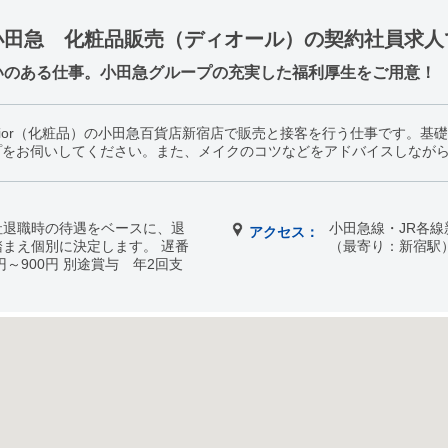
小田急 化粧品販売（ディオール）の契約社員求人
いのある仕事。小田急グループの充実した福利厚生をご用意！
ior（化粧品）の小田急百貨店新宿店で販売と接客を行う仕事です。基
プをお伺いしてください。また、メイクのコツなどをアドバイスしなが
 当社退職時の待遇をベースに、退
小田急線・JR各線
アクセス：
まえ個別に決定します。 遅番
（最寄り：新宿駅
円～900円 別途賞与 年2回支