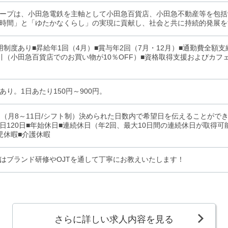
ープは、小田急電鉄を主軸として小田急百貨店、小田急不動産等を包括
時間」と「ゆたかなくらし」の実現に貢献し、社会と共に持続的発展を
用制度あり■昇給年1回（4月）■賞与年2回（7月・12月）■通勤費全額
引（小田急百貨店でのお買い物が10％OFF）■資格取得支援およびカフ
あり。1日あたり150円～900円。
制（月8～11日/シフト制）決められた日数内で希望日を伝えることが
日120日■年始休日■連続休日（年2回、最大10日間の連続休日が取得可
児休暇■介護休暇
はブランド研修やOJTを通して丁寧にお教えいたします！
さらに詳しい求人内容を見る