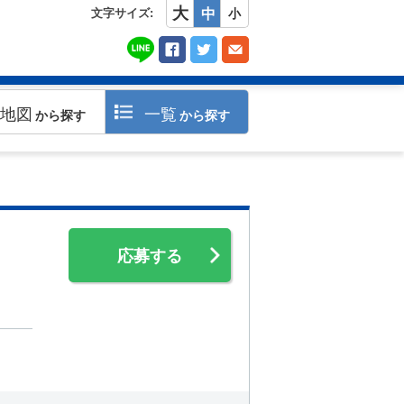
大
文字サイズ:
中
小
地図
一覧
から探す
から探す
応募する