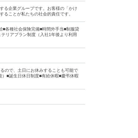
する企業グループです。お客様の「かけ
することが私たちの社会的責任です。
支給■各種社会保険完備■時間外手当■制服貸
ェテリアプラン制度（入社1年後より利用
できるので、土日にお休みすることも可能で
能）■誕生日休日制度■有給休暇■慶弔休暇