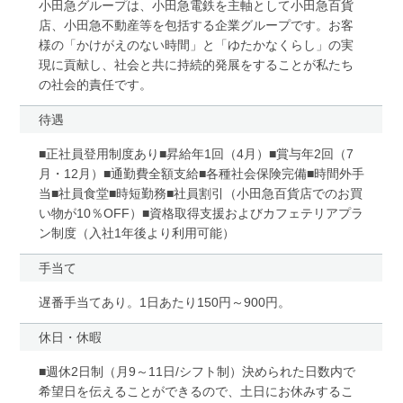
小田急グループは、小田急電鉄を主軸として小田急百貨
店、小田急不動産等を包括する企業グループです。お客
様の「かけがえのない時間」と「ゆたかなくらし」の実
現に貢献し、社会と共に持続的発展をすることが私たち
の社会的責任です。
待遇
■正社員登用制度あり■昇給年1回（4月）■賞与年2回（7
月・12月）■通勤費全額支給■各種社会保険完備■時間外手
当■社員食堂■時短勤務■社員割引（小田急百貨店でのお買
い物が10％OFF）■資格取得支援およびカフェテリアプラ
ン制度（入社1年後より利用可能）
手当て
遅番手当てあり。1日あたり150円～900円。
休日・休暇
■週休2日制（月9～11日/シフト制）決められた日数内で
希望日を伝えることができるので、土日にお休みするこ