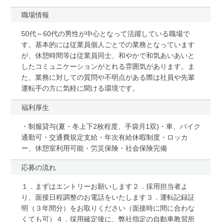
職場情報
50代～60代の男性が中心となって活躍している職場で
す。基本的には従業員個人ごとでの業務となっています
が、休憩時間等は従業員同士、和やかで和気あいあいと
したコミュニケーションがとれる雰囲気があります。ま
た、業務に対しての質問や不明点がある際は社員や先輩
運転手の方に気軽に聞ける環境です。
福利厚生
・制服貸与(夏・冬上下2枚程度、手袋月1双)・車、バイク
通勤可・交通費規定支給・年次有給休暇制度・ロッカ
ー、休憩室利用可能・労災保険・社会保険完備
応募の流れ
１．まずはエントリーお願いします２．採用担当者よ
り、面接日程調整のお電話をいたします３．運転記録証
明（３年間分）をお取りください（面接時に間に合わな
くても可）４．採用確定後に、弊社指定の自動車教習所