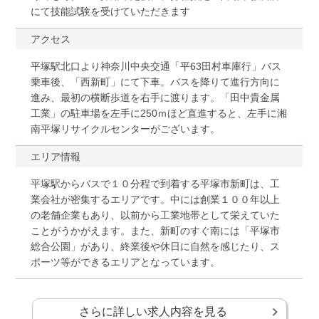
にて技能試験を受けていただきます
アクセス
平塚駅北口より神奈川中央交通「平63田村車庫行」バス
乗車後、「西新町」にて下車。バスを降りて進行方向に
進み、最初の横断歩道を右手に渡ります。「田中貴金属
工業」の駐車場を左手に250ｍほど直進すると、左手に湘
南平塚リサイクルセンターがございます。
エリア情報
平塚駅からバスで１０分程で到着する平塚市新町は、工
業会社が密集するエリアです。中には創業１００年以上
の老舗企業もあり、以前から工業地帯として栄えていた
ことがうかがえます。また、新町のすぐ南には「平塚市
総合公園」があり、終業後や休日に自然を感じたり、ス
ポーツ等ができるエリアとなっています。
さらに詳しい求人内容を見る