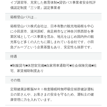
イブ講習等、充実した教育体制●貸切バス事業者安全性評
価認定制度『三ツ星』認定事業者
箱根登山バスは…
箱根登山バス株式会社は、日本有数の観光地箱根を中心
に小田原市、湯河原町、南足柄市など神奈川県西部を事
業区域としてバス事業を営み、地元をはじめ国内外の観
光客など多くの人たちに親しまれている会社です。小田
急グループという企業基盤もあり、安定性も抜群です。
待遇
■制服貸与■休憩室完備■自家用車通勤可■社会保険完備■社
宅、家賃補助制度あり
その他
定期健康診断脳ＭＲＩ検査睡眠時無呼吸症候群健診運転
士の皆さんや、お客さまの安全を守るため、運転士の健
康管理に力を入れています。