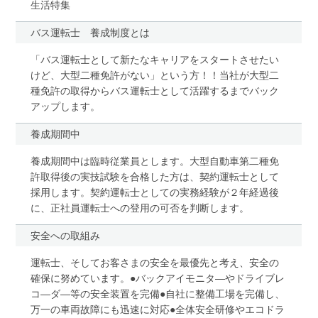
生活特集
バス運転士 養成制度とは
「バス運転士として新たなキャリアをスタートさせたい
けど、大型二種免許がない」という方！！当社が大型二
種免許の取得からバス運転士として活躍するまでバック
アップします。
養成期間中
養成期間中は臨時従業員とします。大型自動車第二種免
許取得後の実技試験を合格した方は、契約運転士として
採用します。契約運転士としての実務経験が２年経過後
に、正社員運転士への登用の可否を判断します。
安全への取組み
運転士、そしてお客さまの安全を最優先と考え、安全の
確保に努めています。●バックアイモニタ―やドライブレ
コ―ダ―等の安全装置を完備●自社に整備工場を完備し、
万一の車両故障にも迅速に対応●全体安全研修やエコドラ