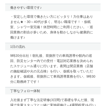
働きやすい環境です♪
・安定した環境で働きたい方にピッタリ！力仕事はあり
ません★・30～40代が多く、明るい職場です！・仮眠
室、シャワー室完備！休憩時間にご利用ください。・巡
回業務の割合が多いため、身体を動かしながら健康的に
働けます♪
1日の流れ
9時20分出社！朝礼後、荷捌所での車両誘導や館内の巡
回、防災センター内での受付・電話対応業務を決められ
たスケジュール通りに行います。夜間は閉店業務（店舗
の施錠確認や火の元点検）を行い、仮眠を取っていただ
きます。仮眠後、荷捌所にて車両誘導業務を行い、9時30
分に勤務終了です！
丁寧なフォロー体制
入社後まず丁寧な法定研修(3日間)で基礎を学んだ後、現
場で先輩スタッフと一緒に実地研修(2～4週間程度)を行い