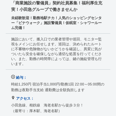
「商業施設の警備員」契約社員募集！福利厚生充
実！小田急グループで働きませんか
未経験歓迎！勤務地駅チカ！人気のショッピングセンタ
ー「ビナウォーク」施設警備員！仮眠室・シャワールー
ム完備！
施設において、搬入口での業者管理や巡回、モニター監
視をメインにお任せします。巡回は、決められたルート
に不審物や危険物がないかどうかを確認し、異変に気が
ついたら安全を確保しながら適切な処置を行ってくださ
い。また、勤務の時間帯によっては、鍵の施錠管理も行
います。
給与：
時給1,250円 宿泊手当1,000円/勤務1回 22:00～05:00間の
勤務は夜勤手当支給 通勤費は全額負担します
アクセス：
小田急線、相鉄線 海老名駅から徒歩３分！
（最寄り：厚木駅、海老名駅）