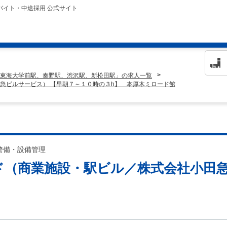
バイト・中途採用 公式サイト
東海大学前駅、秦野駅、渋沢駅、新松田駅」の求人一覧
急ビルサービス） 【早朝７～１０時の３h】 本厚木ミロード館
警備・設備管理
ド（商業施設・駅ビル／株式会社小田