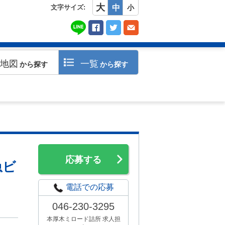
大
文字サイズ:
中
小
地図
一覧
から探す
から探す
応募する
急ビ
電話での応募
046-230-3295
本厚木ミロード詰所 求人担