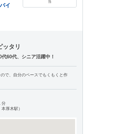
当
バイ
ピッタリ
代60代、シニア活躍中！
なので、自分のペースでもくもくと作
１分
、本厚木駅）