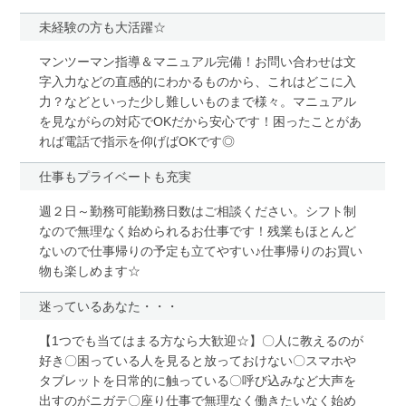
未経験の方も大活躍☆
マンツーマン指導＆マニュアル完備！お問い合わせは文
字入力などの直感的にわかるものから、これはどこに入
力？などといった少し難しいものまで様々。マニュアル
を見ながらの対応でOKだから安心です！困ったことがあ
れば電話で指示を仰げばOKです◎
仕事もプライベートも充実
週２日～勤務可能勤務日数はご相談ください。シフト制
なので無理なく始められるお仕事です！残業もほとんど
ないので仕事帰りの予定も立てやすい♪仕事帰りのお買い
物も楽しめます☆
迷っているあなた・・・
【1つでも当てはまる方なら大歓迎☆】〇人に教えるのが
好き〇困っている人を見ると放っておけない〇スマホや
タブレットを日常的に触っている〇呼び込みなど大声を
出すのがニガテ〇座り仕事で無理なく働きたいなく始め