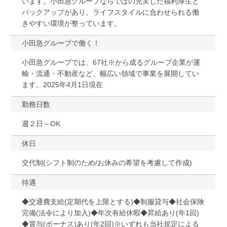
います。小田急グループならではの充実した福利厚生と
バックアップがあり、ライフスタイルに合わせられる働
きやすい環境が整っています。
小田急グループで働く！
小田急グループでは、67社※から成るグループ企業が運
輸・流通・不動産など、幅広い領域で事業を展開してい
ます。2025年4月1日現在
勤務日数
週２日～OK
休日
交代制(シフト制のため/お休みの希望を考慮して作成)
待遇
◆交通費支給(定期代を上限とする)◆制服貸与◆社会保険
完備(法令により加入)◆年次有給休暇◆昇給あり(年1回)
◆賞与(ボーナス)あり(年2回)※いずれも当社規定による