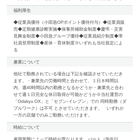
福利厚生
◆従業員優待（小田急OPポイント優待付与）◆従業員販
売◆定期健康診断実施◆保養所補助金制度◆慶弔・災害
見舞金制度◆小田急グループ優待◆従業員紹介制度◆準
社員登用制度◆産休・育休制度※いずれも当社規定によ
る
兼業について
他社で勤務されている場合は下記を確認させていただき
ます。・兼業先の労働時間と合わせて、１日８時間以
内、週40時間以内の勤務となるかどうか・兼業先と合わ
せて週１日完全な休日取得が可能かどうか※当社運営の
「Odakyu OX」と「セブン-イレブン」での 同時勤務（ダ
ブルワーク）は不可 とさせていただきます。 いずれか
一方の店舗でのみご勤務いただけます。
時給について
雇用形態によって時給が異なります。パート（学生以