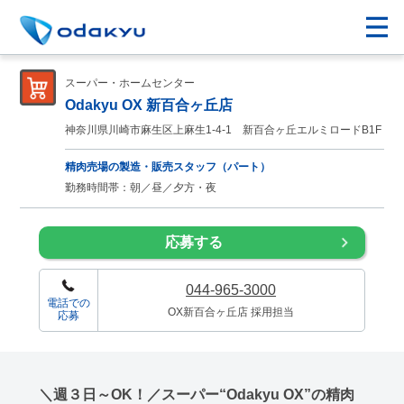
スーパー・ホームセンター
Odakyu OX 新百合ヶ丘店
神奈川県川崎市麻生区上麻生1-4-1 新百合ヶ丘エルミロードB1F
精肉売場の製造・販売スタッフ（パート）
勤務時間帯：朝／昼／夕方・夜
応募する
044-965-3000
電話での
OX新百合ヶ丘店 採用担当
応募
＼週３日～OK！／スーパー“Odakyu OX”の精肉