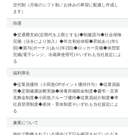
交代制（月毎のシフト制／お休みの希望に配慮し作成し
ます）
待遇
◆交通費支給(定期代を上限とする)◆制服貸与◆社会保険
完備（法令により加入）◆年次有給休暇◆昇給あり(年1
回)◆賞与(ボーナス)あり(年2回)◆ロッカー完備◆休憩室
完備(電子レンジ、冷蔵庫使用可)※いずれも当社規定によ
る
福利厚生
◆従業員優待（小田急OPポイント優待付与）◆従業員販
売◆定期健康診断実施◆保養所補助金制度◆慶弔・災害
見舞金制度◆小田急グループ優待◆従業員紹介制度◆準
社員登用制度◆産休・育休制度※いずれも当社規定によ
る
兼業について
他社で勤務されている場合は下記を確認させていただき