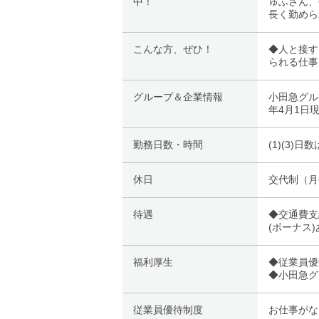
中！
ゅふさん、
長く勤めら
こんな方、ぜひ！
◆人と接す
られる仕事
グループ＆企業情報
小田急グル
年4月1日
勤務日数・時間
(1)(3)日
休日
交代制（月
待遇
◆交通費支
(ボーナス
福利厚生
◆従業員優
◆小田急グ
従業員優待制度
お仕事がな