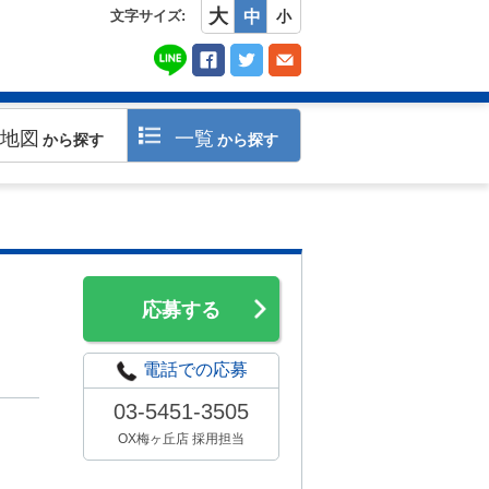
大
文字サイズ:
中
小
地図
一覧
から探す
から探す
応募する
電話での応募
03-5451-3505
OX梅ヶ丘店 採用担当