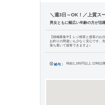
＼週3日～OK！／上質スー
男女ともに幅広い年齢の方が活躍
【積極募集中】レジ精算と接客のお
お釣りの間違いも少なく安心です。
落ち着いて接客できますよ♪
時給1,285円以上 22時以
給与：