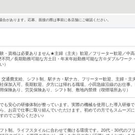
場合があります。応募、面接の際は事前に各店舗にご確認ください。
験・資格は必要ありません★主婦（主夫）歓迎／フリーター歓迎／中高
歴不問／長期勤務可能な方土日・年末年始勤務可能な方※ダブルワーク
い）
、交通費支給、シフト制、駅チカ・駅ナカ、フリーター歓迎、主婦・主夫
社保加入可、長期歓迎、夕方には帰れる職場、小田急線沿線のお仕事、時
用保険あり、労災保険あり、シフト制、敷地内禁煙（喫煙場所あり）
でも安心の研修体制が整っています。実際の機械を使用した導入研修で
ら、お店で仕事に取り組んでいただけます。初めての方でもスムーズに
すのでご安心ください♪
フト制。ライフスタイルに合わせて働ける環境です。20代・30代のフリ