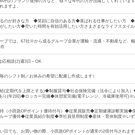
60代のブランク復帰の方など、様々な年代の方が活躍してくれていま
れますよ。
るのが好きな方 ◆笑顔に自信のある方◆喜ばれる仕事がしたい方 ◆
がしたい方◆空いた時間を有効活用したい方さまざまなライフスタイル
ープでは、67社※から成るグループ企業が運輸・流通・不動産など、幅
現在
数は応相談(2)週3日～OK
毎のシフト制／お休みの希望に配慮し作成します）
給(定期代を上限とする)◆制服貸与◆社会保険完備（法令により加入）◆
)あり(年2回)◆ロッカー完備◆休憩室完備(電子レンジ、冷蔵庫使用可)
待（小田急OPポイント優待付与）◆従業員販売◆定期健康診断実施◆
ループ優待◆従業員紹介制度◆準社員登用制度◆産休・育休制度※いず
い日でも、お買い物の際、小田急OPポイントが通常の2倍付与されま