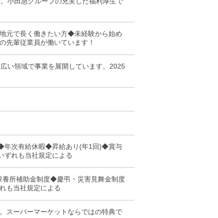
す。小田急グループの充実した福利厚生で
地元で長く働きたい方◆未経験から始め
の先輩従業員が働いています！
広い領域で事業を展開しています。2025
年次有給休暇◆昇給あり(年1回)◆賞与
※いずれも当社規定による
保養所補助金制度◆慶弔・災害見舞金制度
れも当社規定による
す。スーパーマーケットならではの特典で