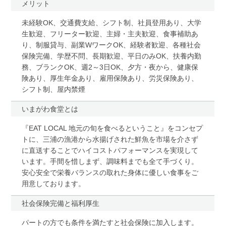
メリット
未経験OK、交通費支給、シフト制、社員登用あり、大学
生歓迎、フリーター歓迎、主婦・主夫歓迎、食事補助あ
り、制服貸与、副業WワークOK、経験者歓迎、各種社会
保険完備、学歴不問、長期歓迎、平日のみOK、扶養内勤
務、ブランクOK、週2～3日OK、夕方・夜から、健康保
険あり、厚生年金あり、雇用保険あり、労災保険あり、
シフト制、屋内禁煙
いまがわ食堂とは
『EAT LOCAL 地元の旬を食べるということ』をコンセプ
トに、三浦の漁港から水揚げされた鮮魚を市場を介さず
に直送することでハイコストパフォーマンスを実現して
います。手間を惜しまず、調味料までも全て手づくり。
安心安全で栄養バランスの取れた身体に優しい食事をご
用意しております。
社会保険完備と福利厚生
パートの方でも条件を満たすと社会保険に加入します。