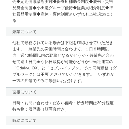
売◆定期健康診断実施◆保養所補助金制度◆慶弔・災害
見舞金制度◆小田急グループ優待◆従業員紹介制度◆準
社員登用制度◆産休・育休制度※いずれも当社規定によ
る
兼業について
他社で勤務されている場合は下記を確認させていただき
ます。・兼業先の労働時間と合わせて、１日８時間以
内、週40時間以内の勤務となるかどうか・兼業先と合わ
せて週１日完全な休日取得が可能かどうか※当社運営の
「Odakyu OX」と「セブン-イレブン」での 同時勤務（ダ
ブルワーク）は不可 とさせていただきます。 いずれか
一方の店舗でのみご勤務いただけます。
面接について
日時：お問い合わせください備考：所要時間は30分程度
持ち物：履歴書（顔写真付き）
時給について