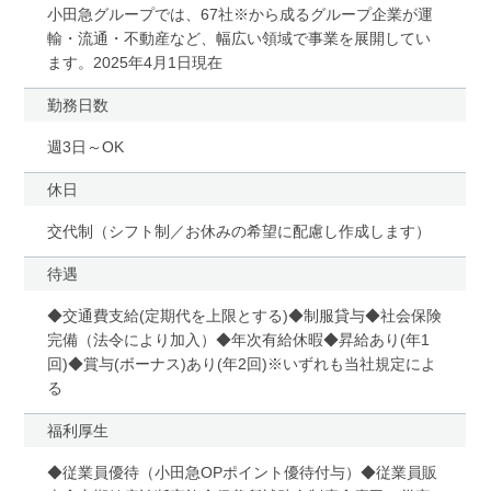
小田急グループでは、67社※から成るグループ企業が運
輸・流通・不動産など、幅広い領域で事業を展開してい
ます。2025年4月1日現在
勤務日数
週3日～OK
休日
交代制（シフト制／お休みの希望に配慮し作成します）
待遇
◆交通費支給(定期代を上限とする)◆制服貸与◆社会保険
完備（法令により加入）◆年次有給休暇◆昇給あり(年1
回)◆賞与(ボーナス)あり(年2回)※いずれも当社規定によ
る
福利厚生
◆従業員優待（小田急OPポイント優待付与）◆従業員販