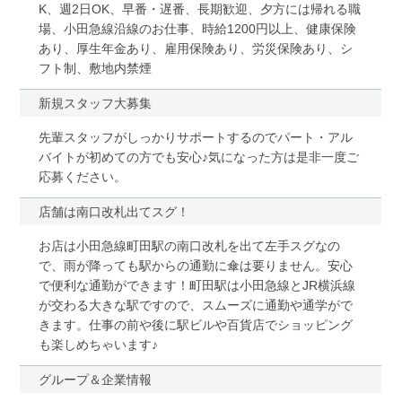
K、週2日OK、早番・遅番、長期歓迎、夕方には帰れる職
場、小田急線沿線のお仕事、時給1200円以上、健康保険
あり、厚生年金あり、雇用保険あり、労災保険あり、シ
フト制、敷地内禁煙
新規スタッフ大募集
先輩スタッフがしっかりサポートするのでパート・アル
バイトが初めての方でも安心♪気になった方は是非一度ご
応募ください。
店舗は南口改札出てスグ！
お店は小田急線町田駅の南口改札を出て左手スグなの
で、雨が降っても駅からの通勤に傘は要りません。安心
で便利な通勤ができます！町田駅は小田急線とJR横浜線
が交わる大きな駅ですので、スムーズに通勤や通学がで
きます。仕事の前や後に駅ビルや百貨店でショッピング
も楽しめちゃいます♪
グループ＆企業情報