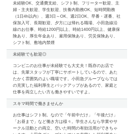
未経験OK、交通費支給、シフト制、フリーター歓迎、主
婦・主夫歓迎、学生歓迎、扶養内勤務OK、短時間勤務
（1日4h以内）、週3日～OK、週2日OK、早番・遅番、社
保加入可、長期歓迎、夕方には帰れる職場、小田急線沿
線のお仕事、時給1200円以上、時給1400円以上、健康保
険あり、厚生年金あり、雇用保険あり、労災保険あり、
シフト制、敷地内禁煙
未経験でも歓迎◎
コンビニのお仕事が未経験でも大丈夫！既存のお店で
は、先輩スタッフが丁寧にサポートしているので、あた
たかく雰囲気のよい職場です。小田急グループならでは
の充実した福利厚生とバックアップがあるので、家庭と
仕事を両立したい方も働きやすいですよ。
スキマ時間で働きませんか
お仕事はシフト制。なので「午前中だけ」「午後だけ」
「お昼まで」など働き方は様々。学生さんなら学業やサ
ークル活動との両立、空いた時間の有効活用ができちゃ