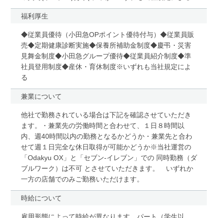
福利厚生
◆従業員優待（小田急OPポイント優待付与）◆従業員販
売◆定期健康診断実施◆保養所補助金制度◆慶弔・災害
見舞金制度◆小田急グループ優待◆従業員紹介制度◆準
社員登用制度◆産休・育休制度※いずれも当社規定によ
る
兼業について
他社で勤務されている場合は下記を確認させていただき
ます。・兼業先の労働時間と合わせて、１日８時間以
内、週40時間以内の勤務となるかどうか・兼業先と合わ
せて週１日完全な休日取得が可能かどうか※当社運営の
「Odakyu OX」と「セブン-イレブン」での 同時勤務（ダ
ブルワーク）は不可 とさせていただきます。 いずれか
一方の店舗でのみご勤務いただけます。
時給について
雇用形態によって時給が異なります。パート（学生以