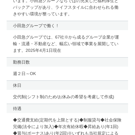
います。小田急グループならではの充実した福利厚生と
バックアップがあり、ライフスタイルに合わせられる働
きやすい環境が整っています。
小田急グループで働く！
小田急グループでは、67社※から成るグループ企業が運
輸・流通・不動産など、幅広い領域で事業を展開してい
ます。2025年4月1日現在
勤務日数
週２日～OK
休日
交代制(シフト制のため/お休みの希望を考慮して作成)
待遇
◆交通費支給(定期代を上限とする)◆制服貸与◆社会保険
完備(法令により加入)◆年次有給休暇◆昇給あり(年1回)
◆賞与(ボーナス)あり(年2回)※いずれも当社規定による