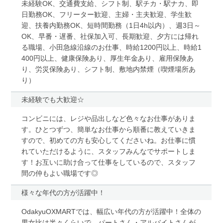
未経験OK、交通費支給、シフト制、駅チカ・駅ナカ、即
日勤務OK、フリーター歓迎、主婦・主夫歓迎、学生歓
迎、扶養内勤務OK、短時間勤務（1日4h以内）、週3日～
OK、早番・遅番、社保加入可、長期歓迎、夕方には帰れ
る職場、小田急線沿線のお仕事、時給1200円以上、時給1
400円以上、健康保険あり、厚生年金あり、雇用保険あ
り、労災保険あり、シフト制、敷地内禁煙（喫煙場所あ
り）
未経験でも大歓迎☆
コンビニには、レジや品出しなど色々なお仕事がありま
す。ひとつずつ、簡単なお仕事から順番に教えていきま
すので、初めての方も安心してくださいね。お仕事に慣
れていただけるように、スタッフみんなでサポートしま
す！お互いに助け合って仕事をしているので、スタッフ
間の仲もよい職場です◎
様々な年代の方が活躍中！
OdakyuOXMARTでは、幅広い年代の方が活躍中！全体の
男女比は半々くらいで、パートさん・アルバイトさんが