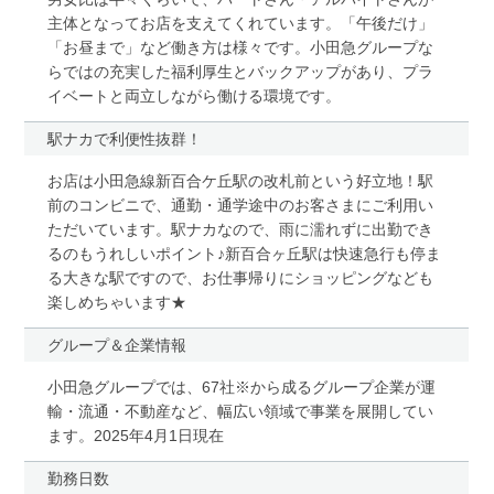
主体となってお店を支えてくれています。「午後だけ」
「お昼まで」など働き方は様々です。小田急グループな
らではの充実した福利厚生とバックアップがあり、プラ
イベートと両立しながら働ける環境です。
駅ナカで利便性抜群！
お店は小田急線新百合ケ丘駅の改札前という好立地！駅
前のコンビニで、通勤・通学途中のお客さまにご利用い
ただいています。駅ナカなので、雨に濡れずに出勤でき
るのもうれしいポイント♪新百合ヶ丘駅は快速急行も停ま
る大きな駅ですので、お仕事帰りにショッピングなども
楽しめちゃいます★
グループ＆企業情報
小田急グループでは、67社※から成るグループ企業が運
輸・流通・不動産など、幅広い領域で事業を展開してい
ます。2025年4月1日現在
勤務日数