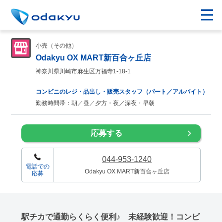
小売（その他）
Odakyu OX MART新百合ヶ丘店
神奈川県川崎市麻生区万福寺1-18-1
コンビニのレジ・品出し・販売スタッフ（パート／アルバイト）
勤務時間帯：朝／昼／夕方・夜／深夜・早朝
応募する
044-953-1240
電話での
Odakyu OX MART新百合ヶ丘店
応募
駅チカで通勤らくらく便利♪ 未経験歓迎！コンビ