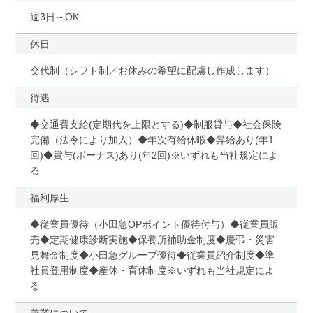
週3日～OK
休日
交代制（シフト制／お休みの希望に配慮し作成します）
待遇
◆交通費支給(定期代を上限とする)◆制服貸与◆社会保険
完備（法令により加入）◆年次有給休暇◆昇給あり(年1
回)◆賞与(ボーナス)あり(年2回)※いずれも当社規定によ
る
福利厚生
◆従業員優待（小田急OPポイント優待付与）◆従業員販
売◆定期健康診断実施◆保養所補助金制度◆慶弔・災害
見舞金制度◆小田急グループ優待◆従業員紹介制度◆準
社員登用制度◆産休・育休制度※いずれも当社規定によ
る
兼業について