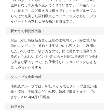
主体となってお店を支えてくれています。「午後だけ」
「お昼まで」など働き方は様々です。小田急グループな
らではの充実した福利厚生とバックアップがあり、プラ
イベートと両立しながら働ける環境です。
駅ナカで利便性抜群！
お店は小田急線新百合ケ丘駅の改札前という好立地！駅
前のコンビニで、通勤・通学途中のお客さまにご利用い
ただいています。駅ナカなので、雨に濡れずに出勤でき
るのもうれしいポイント♪新百合ヶ丘駅は快速急行も停ま
る大きな駅ですので、お仕事帰りにショッピングなども
楽しめちゃいます★
グループ＆企業情報
小田急グループでは、67社※から成るグループ企業が運
輸・流通・不動産など、幅広い領域で事業を展開してい
ます。2025年4月1日現在
勤務日数