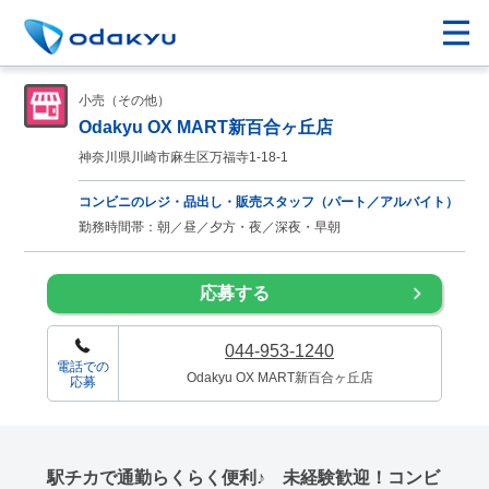
小売（その他）
Odakyu OX MART新百合ヶ丘店
神奈川県川崎市麻生区万福寺1-18-1
コンビニのレジ・品出し・販売スタッフ（パート／アルバイト）
勤務時間帯：朝／昼／夕方・夜／深夜・早朝
応募する
044-953-1240
電話での
Odakyu OX MART新百合ヶ丘店
応募
駅チカで通勤らくらく便利♪ 未経験歓迎！コンビ