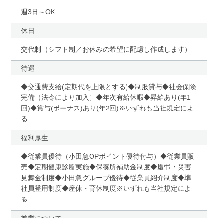
週3日～OK
休日
交代制（シフト制／お休みの希望に配慮し作成します）
待遇
◆交通費支給(定期代を上限とする)◆制服貸与◆社会保険
完備（法令により加入）◆年次有給休暇◆昇給あり(年1
回)◆賞与(ボーナス)あり(年2回)※いずれも当社規定によ
る
福利厚生
◆従業員優待（小田急OPポイント優待付与）◆従業員販
売◆定期健康診断実施◆保養所補助金制度◆慶弔・災害
見舞金制度◆小田急グループ優待◆従業員紹介制度◆準
社員登用制度◆産休・育休制度※いずれも当社規定によ
る
兼業について