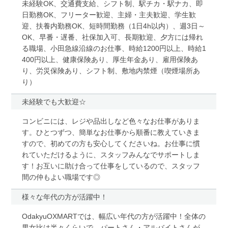
未経験OK、交通費支給、シフト制、駅チカ・駅ナカ、即
日勤務OK、フリーター歓迎、主婦・主夫歓迎、学生歓
迎、扶養内勤務OK、短時間勤務（1日4h以内）、週3日～
OK、早番・遅番、社保加入可、長期歓迎、夕方には帰れ
る職場、小田急線沿線のお仕事、時給1200円以上、時給1
400円以上、健康保険あり、厚生年金あり、雇用保険あ
り、労災保険あり、シフト制、敷地内禁煙（喫煙場所あ
り）
未経験でも大歓迎☆
コンビニには、レジや品出しなど色々なお仕事がありま
す。ひとつずつ、簡単なお仕事から順番に教えていきま
すので、初めての方も安心してくださいね。お仕事に慣
れていただけるように、スタッフみんなでサポートしま
す！お互いに助け合って仕事をしているので、スタッフ
間の仲もよい職場です◎
様々な年代の方が活躍中！
OdakyuOXMARTでは、幅広い年代の方が活躍中！全体の
男女比は半々くらいで、パートさん・アルバイトさんが