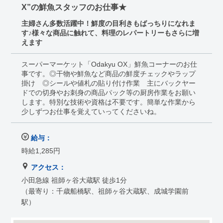
X”の鮮魚スタッフのお仕事★
主婦さん多数活躍中！鮮度の目利きもばっちりになれま
す♪様々な商品に触れて、料理のレパートリーもさらに増
えます
スーパーマーケット「Odakyu OX」鮮魚コーナーのお仕
事です。◎干物や鮮魚など商品の鮮度チェックやラップ
掛け ◎シールや値札の貼り付け作業 主にバックヤー
ドでの切身やお刺身の商品パック等の厨房作業をお願い
します。特別な技術や資格は不要です。簡単な作業から
少しずつお仕事を覚えていってくださいね。
給与：
時給1,285円
アクセス：
小田急線 祖師ヶ谷大蔵駅 徒歩1分
（最寄り：千歳船橋駅、祖師ヶ谷大蔵駅、成城学園前
駅）