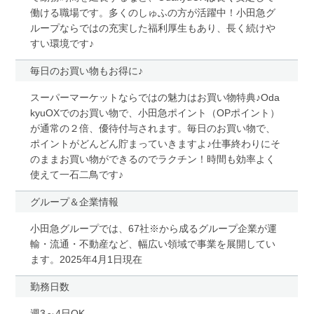
働ける職場です。多くのしゅふの方が活躍中！小田急グ
ループならではの充実した福利厚生もあり、長く続けや
すい環境です♪
毎日のお買い物もお得に♪
スーパーマーケットならではの魅力はお買い物特典♪Oda
kyuOXでのお買い物で、小田急ポイント（OPポイント）
が通常の２倍、優待付与されます。毎日のお買い物で、
ポイントがどんどん貯まっていきますよ♪仕事終わりにそ
のままお買い物ができるのでラクチン！時間も効率よく
使えて一石二鳥です♪
グループ＆企業情報
小田急グループでは、67社※から成るグループ企業が運
輸・流通・不動産など、幅広い領域で事業を展開してい
ます。2025年4月1日現在
勤務日数
週3～4日OK