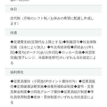
休日
交代制（月毎のシフト制／お休みの希望に配慮し作成し
ます）
待遇
◆交通費支給(定期代を上限とする)◆制服貸与◆社会保険
完備（法令により加入）◆年次有給休暇◆昇給あり(年1
回)◆賞与(ボーナス)あり(年2回)◆ロッカー完備◆休憩室
完備(電子レンジ、冷蔵庫使用可)※いずれも当社規定によ
る
福利厚生
◆従業員優待（小田急OPポイント優待付与）◆従業員販
売◆定期健康診断実施◆保養所補助金制度◆慶弔・災害
見舞金制度◆小田急グループ優待◆従業員紹介制度◆準
社員登用制度◆産休・育休制度※いずれも当社規定によ
る