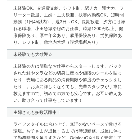
未経験OK、交通費支給、シフト制、駅チカ・駅ナカ、フ
リーター歓迎、主婦・主夫歓迎、扶養内勤務OK、短時間
勤務（1日4h以内）、週3日～OK、長期歓迎、夕方には帰
れる職場、小田急線沿線のお仕事、時給1200円以上、健
康保険あり、厚生年金あり、雇用保険あり、労災保険あ
り、シフト制、敷地内禁煙（喫煙場所あり）
未経験でも大歓迎☆
未経験の方は簡単なお仕事からスタートします。パック
された鮭やタラなどの切身に産地や値段のシールを貼っ
たり、売場にある商品の消費期限や鮮度のチェックをし
たり…。お魚に詳しくなくても、先輩スタッフが丁寧に
教えますので、初めての方でも安心です。お互い教えあ
い、助け合って仕事をしています！
主婦さんも多数活躍中！
ライフスタイルに合わせて、無理のないペースで働ける
環境。お子さまが成長するまでは時短勤務、成長に伴っ
て勤務時間を延長するなど、OdakyuOXは長く安定して