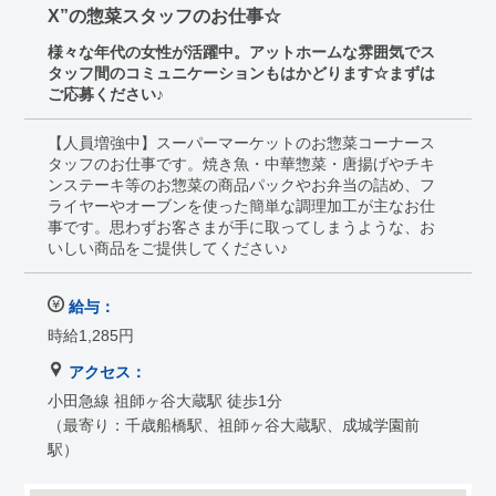
X”の惣菜スタッフのお仕事☆
様々な年代の女性が活躍中。アットホームな雰囲気でス
タッフ間のコミュニケーションもはかどります☆まずは
ご応募ください♪
【人員増強中】スーパーマーケットのお惣菜コーナース
タッフのお仕事です。焼き魚・中華惣菜・唐揚げやチキ
ンステーキ等のお惣菜の商品パックやお弁当の詰め、フ
ライヤーやオーブンを使った簡単な調理加工が主なお仕
事です。思わずお客さまが手に取ってしまうような、お
いしい商品をご提供してください♪
給与：
時給1,285円
アクセス：
小田急線 祖師ヶ谷大蔵駅 徒歩1分
（最寄り：千歳船橋駅、祖師ヶ谷大蔵駅、成城学園前
駅）