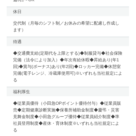
休日
交代制（月毎のシフト制／お休みの希望に配慮し作成し
ます）
待遇
◆交通費支給(定期代を上限とする)◆制服貸与◆社会保険
完備（法令により加入）◆年次有給休暇◆昇給あり(年1
回)◆賞与(ボーナス)あり(年2回)◆ロッカー完備◆休憩室
完備(電子レンジ、冷蔵庫使用可)※いずれも当社規定によ
る
福利厚生
◆従業員優待（小田急OPポイント優待付与）◆従業員販
売◆定期健康診断実施◆保養所補助金制度◆慶弔・災害
見舞金制度◆小田急グループ優待◆従業員紹介制度◆準
社員登用制度◆産休・育休制度※いずれも当社規定によ
る