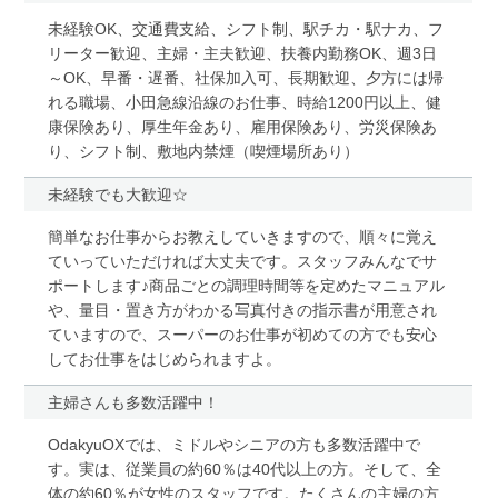
未経験OK、交通費支給、シフト制、駅チカ・駅ナカ、フ
リーター歓迎、主婦・主夫歓迎、扶養内勤務OK、週3日
～OK、早番・遅番、社保加入可、長期歓迎、夕方には帰
れる職場、小田急線沿線のお仕事、時給1200円以上、健
康保険あり、厚生年金あり、雇用保険あり、労災保険あ
り、シフト制、敷地内禁煙（喫煙場所あり）
未経験でも大歓迎☆
簡単なお仕事からお教えしていきますので、順々に覚え
ていっていただければ大丈夫です。スタッフみんなでサ
ポートします♪商品ごとの調理時間等を定めたマニュアル
や、量目・置き方がわかる写真付きの指示書が用意され
ていますので、スーパーのお仕事が初めての方でも安心
してお仕事をはじめられますよ。
主婦さんも多数活躍中！
OdakyuOXでは、ミドルやシニアの方も多数活躍中で
す。実は、従業員の約60％は40代以上の方。そして、全
体の約60％が女性のスタッフです。たくさんの主婦の方