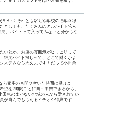
これまでのスタンドそばの常識を覆す、
がいい？それとも駅近や学校の通学路線
たとしても、たくさんのアルバイト求人
結局、バイトって入ってみないと分からな
たいとか、お店の雰囲気がピリピリして
、結局バイト探しって、どこで働くかよ
システムなら大丈夫です！だって小田急
んなら家事の合間や空いた時間に働けま
希望を2週間ごとに自己申告できるから、
 小田急のまかない地域の人から愛されてい
員が喜んでもらえるイチオシ特典です！