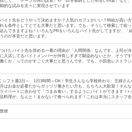
指して、「テーブル席の設置」や「白を基調とした明るい内装」など、
期的な試みを次々に実現させています
バイト先をどうやって決めますか？人気のカフェがいい？時給が高い方
れも条件としてとても大事だと思います。でも、そうして検索して絞っ
込んできますよね！いろんなPRをいろんなバイト先がしてますが、「
うのが本音だと思います。
つけたバイト先を辞める一番の理由が「人間関係」なんです。上司が冷
に入店してるバイトメンバーが仲良しすぎて馴染めないとか…そうです
働くか」ってのがすごく大事だと思うんです。でも、小田急レストラン
効くシフト週2日～、1日3時間～OK！学生さんなら学校終わり、主婦さ
月はお金が必要だからガッツリ働きたい方も、もちろん大歓迎！そんな
ライベートに合わせて「つまみ食い」するようにバイトができます！•
品料理が、なんと！まかないで食べられます！これは本当にスタッフ全
禁煙