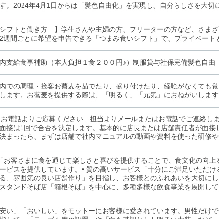
す。2024年4月1日からは「髪色自由化」を実現し、自分らしさを大
シフトと働き方 】学生さんや主婦の方、フリーターの方など、さまざ
2週間ごとに希望を申告できる「つまみ食いシフト」で、プライベート
内支給食事補助（本人負担１食２００円♪）制服貸与社保完備髪色自由
内での調理・接客お蕎麦を茹でたり、盛り付けたり、経験がなくても覚
します。お蕎麦を提供する際は、「明るく」「元気」におねがいします
はお電話よりご応募ください→担当よりメールまたはお電話でご連絡し
面接は1回で合否を決定します。基本的に店長または店舗責任者が面接
決まったら、まずは店舗で社内マニュアルの動画や資料を使った研修や
念「お客さまに食を通じて楽しさと喜びを提供することで、食文化の向
ービスを提供しています。• 質の高いサービス「十分にご満足いただ
る、雰囲気の良い店舗作り」を目指し、お客様とのふれあいを大切にし
スタンドそば店「箱根そば」を中心に、多種多様な飲食事業を展開して
安い」「おいしい」をモットーにお客様に愛されています。男性だけで