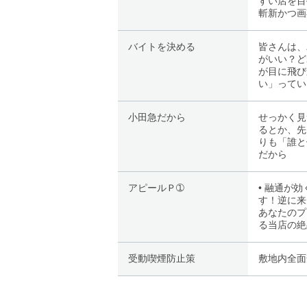
すい店を目
斬新かつ画
バイトを決める
皆さんは、
がいい？ど
が目に飛び
い」ってい
小田急だから
せっかく見
るとか、先
りも「誰と
だから
アピールＰ➀
• 融通が
す！逆に来
あなたのプ
る当店の絶
受動喫煙防止策
敷地内全面