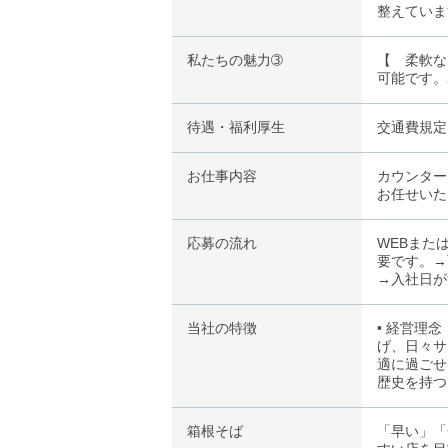
整えていま
私たちの魅力➂
【 柔軟な
可能です。
待遇・福利厚生
交通費規定
お仕事内容
カウンター
お任せいた
応募の流れ
WEBまた
要です。→
→入社日が
当社の特徴
• 経営理
げ、日々サ
適に過ごせ
歴史を持つ
箱根そば
「早い」「