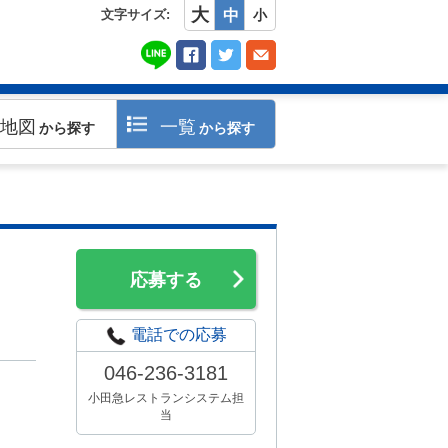
大
文字サイズ:
中
小
地図
一覧
から探す
から探す
応募する
電話での応募
046-236-3181
小田急レストランシステム担
当