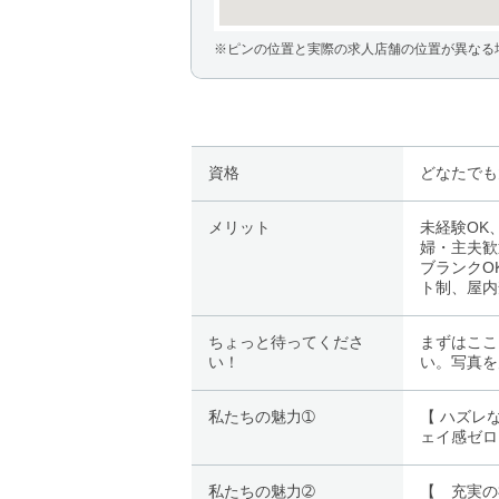
※ピンの位置と実際の求人店舗の位置が異なる
資格
どなたでも
メリット
未経験OK
婦・主夫歓
ブランクO
ト制、屋内
ちょっと待ってくださ
まずはここ
い！
い。写真を
私たちの魅力➀
【 ハズレ
ェイ感ゼロ
私たちの魅力➁
【 充実の