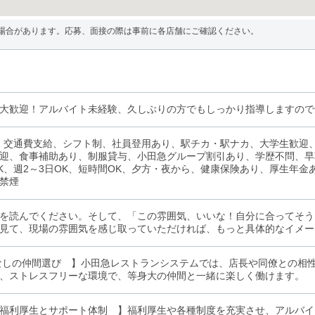
場合があります。応募、面接の際は事前に各店舗にご確認ください。
大歓迎！アルバイト未経験、久しぶりの方でもしっかり指導しますので
、交通費支給、シフト制、社員登用あり、駅チカ・駅ナカ、大学生歓迎
迎、食事補助あり、制服貸与、小田急グループ割引あり、学歴不問、早
K、週2～3日OK、短時間OK、夕方・夜から、健康保険あり、厚生年
禁煙
を読んでください。そして、「この雰囲気、いいな！自分に合ってそう
見て、現場の雰囲気を感じ取っていただければ、もっと具体的なイメー
なしの仲間選び 】小田急レストランシステムでは、店長や同僚との相
、ストレスフリーな環境で、等身大の仲間と一緒に楽しく働けます。
福利厚生とサポート体制 】福利厚生や各種制度を充実させ、アルバイ