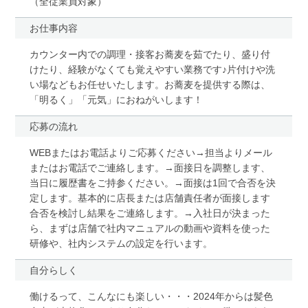
（全従業員対象）
お仕事内容
カウンター内での調理・接客お蕎麦を茹でたり、盛り付
けたり、経験がなくても覚えやすい業務です♪片付けや洗
い場などもお任せいたします。お蕎麦を提供する際は、
「明るく」「元気」におねがいします！
応募の流れ
WEBまたはお電話よりご応募ください→担当よりメール
またはお電話でご連絡します。→面接日を調整します、
当日に履歴書をご持参ください。→面接は1回で合否を決
定します。基本的に店長または店舗責任者が面接します
合否を検討し結果をご連絡します。→入社日が決まった
ら、まずは店舗で社内マニュアルの動画や資料を使った
研修や、社内システムの設定を行います。
自分らしく
働けるって、こんなにも楽しい・・・2024年からは髪色