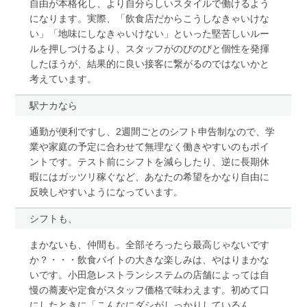
自由が本格化し、より自分らしいスタイルで働けるよう
になります。実際、「飲食店だからこうしなきゃいけな
い」「地味にしなきゃいけない」といった堅苦しいルー
ルを押しつけるより、スタッフがのびのびと個性を発揮
したほうが、結果的に良い接客に繋がるのではないかと
考えています。
駅ナカなら
通勤が便利ですし、2週間ごとのシフト申告制なので、学
業や家庭の予定に合わせて無理なく働きやすいのもポイ
ントです。テスト前にシフトを減らしたり、逆に長期休
暇にはガッツリ稼ぐなど、あなたの希望をかなり自由に
反映しやすいようになっています。
シフトも、
まかないも、仲間も。全部そろったら最高じゃないです
か？・・・飲食バイトの大きな楽しみは、やはりまかな
いです。小田急レストランシステムの店舗によっては自
慢の蕎麦や定食がスタッフ価格で味わえます。初めて口
にしたときに「こんなにダシがしっかりしているん