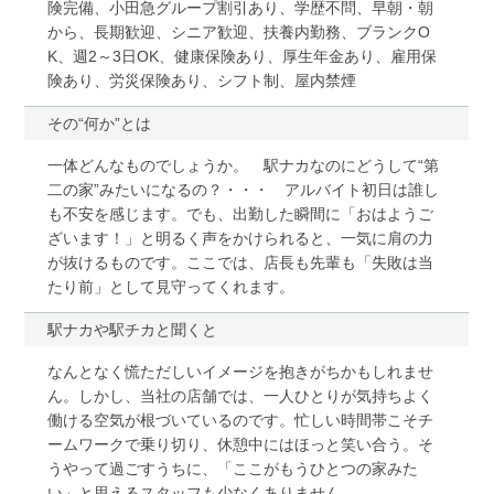
険完備、小田急グループ割引あり、学歴不問、早朝・朝
から、長期歓迎、シニア歓迎、扶養内勤務、ブランクO
K、週2～3日OK、健康保険あり、厚生年金あり、雇用保
険あり、労災保険あり、シフト制、屋内禁煙
その“何か”とは
一体どんなものでしょうか。 駅ナカなのにどうして“第
二の家”みたいになるの？・・・ アルバイト初日は誰し
も不安を感じます。でも、出勤した瞬間に「おはようご
ざいます！」と明るく声をかけられると、一気に肩の力
が抜けるものです。ここでは、店長も先輩も「失敗は当
たり前」として見守ってくれます。
駅ナカや駅チカと聞くと
なんとなく慌ただしいイメージを抱きがちかもしれませ
ん。しかし、当社の店舗では、一人ひとりが気持ちよく
働ける空気が根づいているのです。忙しい時間帯こそチ
ームワークで乗り切り、休憩中にはほっと笑い合う。そ
うやって過ごすうちに、「ここがもうひとつの家みた
い」と思えるスタッフも少なくありません。