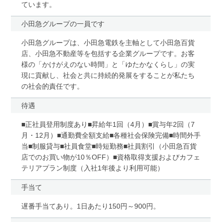
ています。
小田急グループの一員です
小田急グループは、小田急電鉄を主軸として小田急百貨
店、小田急不動産等を包括する企業グループです。お客
様の「かけがえのない時間」と「ゆたかなくらし」の実
現に貢献し、社会と共に持続的発展をすることが私たち
の社会的責任です。
待遇
■正社員登用制度あり■昇給年1回（4月）■賞与年2回（7
月・12月）■通勤費全額支給■各種社会保険完備■時間外手
当■制服貸与■社員食堂■時短勤務■社員割引（小田急百貨
店でのお買い物が10％OFF）■資格取得支援およびカフェ
テリアプラン制度（入社1年後より利用可能）
手当て
遅番手当てあり。1日あたり150円～900円。