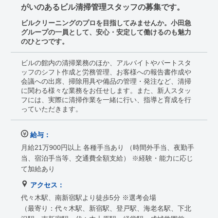
がいのあるビル清掃管理スタッフの募集です。
ビルクリーニングのプロを目指してみませんか。小田急
グループの一員として、安心・安定して働けるのも魅力
のひとつです。
ビルの館内の清掃業務のほか、アルバイトやパートスタ
ッフのシフト作成と労務管理、お客様への報告書作成や
会議への出席、掃除用具や備品の管理・発注など、清掃
に関わる様々な業務をお任せします。また、新人スタッ
フには、実際に清掃作業を一緒に行い、指導と育成を行
っていただきます。
給与：
月給21万900円以上 各種手当あり （時間外手当、夜勤手
当、宿泊手当等、交通費全額支給） ※経験・能力に応じ
て加給あり
アクセス：
代々木駅、南新宿駅より徒歩5分 ※選考会場
（最寄り：代々木駅、新宿駅、登戸駅、海老名駅、下北