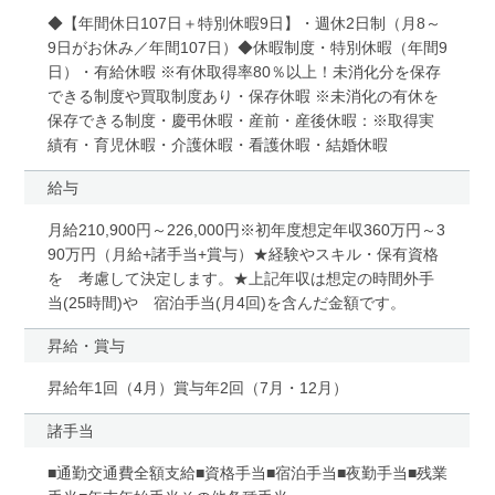
◆【年間休日107日＋特別休暇9日】・週休2日制（月8～
9日がお休み／年間107日）◆休暇制度・特別休暇（年間9
日）・有給休暇 ※有休取得率80％以上！未消化分を保存
できる制度や買取制度あり・保存休暇 ※未消化の有休を
保存できる制度・慶弔休暇・産前・産後休暇：※取得実
績有・育児休暇・介護休暇・看護休暇・結婚休暇
給与
月給210,900円～226,000円※初年度想定年収360万円～3
90万円（月給+諸手当+賞与）★経験やスキル・保有資格
を 考慮して決定します。★上記年収は想定の時間外手
当(25時間)や 宿泊手当(月4回)を含んだ金額です。
昇給・賞与
昇給年1回（4月）賞与年2回（7月・12月）
諸手当
■通勤交通費全額支給■資格手当■宿泊手当■夜勤手当■残業