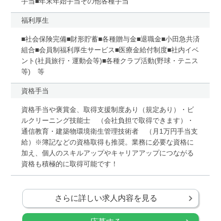
手当■年末年始手当その他各種手当
福利厚生
■社会保険完備■財形貯蓄■各種贈与金■退職金■小田急共済
組合■会員制福利厚生サービス■医療金給付制度■社内イベ
ント(社員旅行・運動会等)■各種クラブ活動(野球・テニス
等) 等
資格手当
資格手当や褒賞金、取得支援制度あり（規定あり）・ビ
ルクリーニング技能士 （会社負担で取得できます）・
通信教育・建築物環境衛生管理技術者 （月1万円手当支
給）※簿記などの資格取得も推奨。業務に必要な資格に
加え、個人のスキルアップやキャリアアップにつながる
資格も積極的に取得可能です！
さらに詳しい求人内容を見る