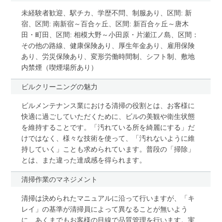
未経験者歓迎、駅チカ、学歴不問、制服あり、区間: 新
宿、区間: 南新宿～百合ヶ丘、区間: 新百合ヶ丘～唐木
田・町田、区間: 相模大野～小田原・片瀬江ノ島、区間：
その他の路線、健康保険あり、厚生年金あり、雇用保険
あり、労災保険あり、変形労働時間制、シフト制、敷地
内禁煙（喫煙場所あり）
ビルクリーニングの魅力
ビルメンテナンス業における清掃の役割とは、お客様に
快適に過ごしていただくために、ビルの美観や衛生状態
を維持することです。「汚れている所を綺麗にする」だ
けではなく、様々な技術を使って、「汚れないように維
持していく」ことも求められています。普段の「掃除」
とは、また違った達成感を得られます。
清掃作業のマネジメント
清掃は決められたマニュアルに沿って行いますが、「キ
レイ」の基準が清掃員によって異なることが無いよう
に、あくまでもお客様の目線で品質管理を行います。実