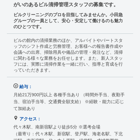
がいのあるビル清掃管理スタッフの募集です。
ビルクリーニングのプロを目指してみませんか。小田急
グループの一員として、安心・安定して働けるのも魅力
のひとつです。
ビルの館内の清掃業務のほか、アルバイトやパートスタ
ッフのシフト作成と労務管理、お客様への報告書作成や
会議への出席、掃除用具や備品の管理・発注など、清掃
に関わる様々な業務をお任せします。また、新人スタッ
フには、実際に清掃作業を一緒に行い、指導と育成を行
っていただきます。
給与：
月給21万900円以上 各種手当あり （時間外手当、夜勤手
当、宿泊手当等、交通費全額支給） ※経験・能力に応じ
て加給あり
アクセス：
代々木駅、南新宿駅より徒歩5分 ※選考会場
（最寄り：代々木駅、新宿駅、登戸駅、海老名駅、下北