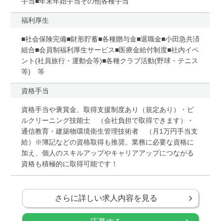
手当■年末年始手当その他各種手当
福利厚生
■社会保険完備■財形貯蓄■各種贈与金■退職金■小田急共済
組合■会員制福利厚生サービス■医療金給付制度■社内イベ
ント(社員旅行・運動会等)■各種クラブ活動(野球・テニス
等) 等
資格手当
資格手当や褒賞金、取得支援制度あり（規定あり）・ビ
ルクリーニング技能士 （会社負担で取得できます）・
通信教育・建築物環境衛生管理技術者 （月1万円手当支
給）※簿記などの資格取得も推奨。業務に必要な資格に
加え、個人のスキルアップやキャリアアップにつながる
資格も積極的に取得可能です！
さらに詳しい求人内容を見る