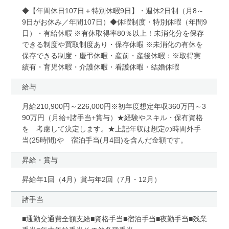
◆【年間休日107日＋特別休暇9日】・週休2日制（月8～
9日がお休み／年間107日）◆休暇制度・特別休暇（年間9
日）・有給休暇 ※有休取得率80％以上！未消化分を保存
できる制度や買取制度あり・保存休暇 ※未消化の有休を
保存できる制度・慶弔休暇・産前・産後休暇：※取得実
績有・育児休暇・介護休暇・看護休暇・結婚休暇
給与
月給210,900円～226,000円※初年度想定年収360万円～3
90万円（月給+諸手当+賞与）★経験やスキル・保有資格
を 考慮して決定します。★上記年収は想定の時間外手
当(25時間)や 宿泊手当(月4回)を含んだ金額です。
昇給・賞与
昇給年1回（4月）賞与年2回（7月・12月）
諸手当
■通勤交通費全額支給■資格手当■宿泊手当■夜勤手当■残業