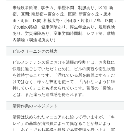
未経験者歓迎、駅チカ、学歴不問、制服あり、区間: 新
宿、区間: 南新宿～百合ヶ丘、区間: 新百合ヶ丘～唐木
田・町田、区間: 相模大野～小田原・片瀬江ノ島、区間：
その他の路線、健康保険あり、厚生年金あり、雇用保険
あり、労災保険あり、変形労働時間制、シフト制、敷地
内禁煙（喫煙場所あり）
ビルクリーニングの魅力
ビルメンテナンス業における清掃の役割とは、お客様に
快適に過ごしていただくために、ビルの美観や衛生状態
を維持することです。「汚れている所を綺麗にする」だ
けではなく、様々な技術を使って、「汚れないように維
持していく」ことも求められています。普段の「掃除」
とは、また違った達成感を得られます。
清掃作業のマネジメント
清掃は決められたマニュアルに沿って行いますが、「キ
レイ」の基準が清掃員によって異なることが無いよう
に、あくまでもお客様の目線で品質管理を行います。実